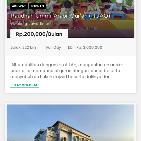
visi dan misi yang jelas dalam mendidik anak-anak didik
AKHWAT
IKHWAN
kami.
Raudhah Ummi ‘Arabil Qur’an (RUAQ)
Malang, Jawa Timur
Rp.200,000/Bulan
(Pendidikan Anak Usia Dini)
Jarak: 222 km
Full Day
Rp. 3,000,000
Alhamdulillah dengan izin ALLAH, mengantarkan anak-
anak bisa membaca al quran dengan lancar beserta
menyebutkan hukum tajwid beserta dalilnya dari
Manzhumah Tuhfatul Atfhal, menyelesaikan khotmil tilawah
LIHAT SEKOLAH
al qur’an 30 juz minimal satu kali selama program. Dan
ilmu agama seperti aqidah, hadist, fiqih ibadah, bahasa
arab, hisab, Siroh, adab, tahfidzul qu’ran dll, sesuai
dengan tahapan anak usia PAUD dan TK.