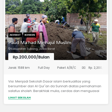
Mengentaskan buta huruf Al-Qur’an sejak dini.
Menanamkan Akhlakul Karimah dalam berinteraksi
dengan orang tua, teman dan masyarakat. Menggali dan
mengembangkan potensi belajar anak melalui
pengajaran Al-Qur’an. Membudayakan tradisi belajar
islami.Continue reading at https://dareliman.sch.id/taud-
saqu/ | Dar el-Iman
AKHWAT
IKHWAN
Paud Ma'had Minhajul Muslim
Kabupaten Subang, Jawa Barat
Rp.200,000/Bulan
(Pendidikan Anak Usia Dini)
Jarak: 1588 km
Full Day
Paket A/B/C
Rp. 2,200,000
Visi :Menjadi Sekolah Dasar islam berkualitas yang
bersumber dari Al Qur'an da Sunnah diatas pemahaman
salafus sholeh. Berakhlak mulia, cerdas dan menguasai
iptek.
LIHAT SEKOLAH