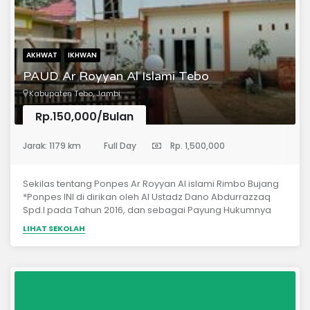
AKHWAT
IKHWAN
PAUD Ar Royyan Al Islami Tebo
Kabupaten Tebo, Jambi
Rp.150,000/Bulan
(Pendidikan Anak Usia Dini)
Jarak: 1179 km
Full Day
Rp. 1,500,000
Sekilas tentang Ponpes Ar Royyan Al islami Rimbo Bujang
*Ponpes INI di dirikan oleh Al Ustadz Dano Abdurrazzaq
Spd.I pada Tahun 2016, dan sebagai Payung Hukumnya
adalah Yayasan Ar Royyan al Islami Tebo, Pesantren Ini
LIHAT SEKOLAH
Fokus dalam Bidang Tahfidz Qur'an , Bahasa Arab Dan Ilmu
Syar'i Alhamdulillah Pada saat Ini sudah memasuki tahun
Ke 4 Dari tahun Ke tahun Banyak masyarakat Yang
antusias memasukan anaknya untuk belajar di Ponpes Ar
Royyan Al Islami Rimbo Bujang. Sebagai Ponpes
bermanhaj Salaf maka ponpes Ar Royyan sangat