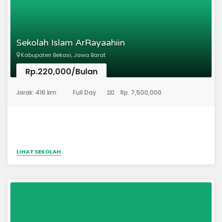
kurikulum mandiri Ma'had Minhajul Muslim yang
bermanhaj salaf dan berlandaskan pada pembentukan
akhlakul karimah dengan berbasiskan Tahfizh Al Qur'an.
Sekolah Islam ArRayaahiin
Kabupaten Bekasi, Jawa Barat
Rp.220,000/Bulan
(Pendidikan Anak Usia Dini)
Jarak: 416 km
Full Day
Rp. 7,500,000
LIHAT SEKOLAH