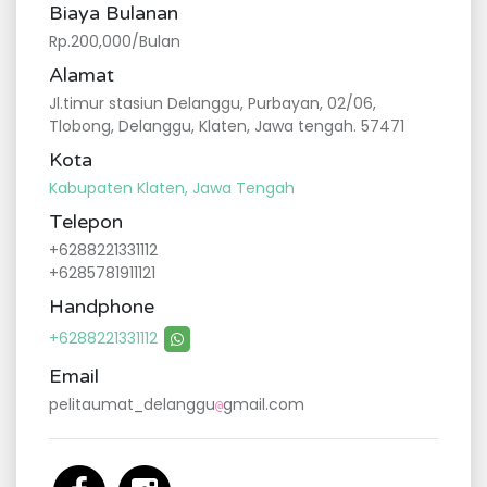
Biaya Bulanan
Rp.200,000/Bulan
Alamat
Jl.timur stasiun Delanggu, Purbayan, 02/06,
Tlobong, Delanggu, Klaten, Jawa tengah. 57471
Kota
Kabupaten Klaten, Jawa Tengah
Telepon
+6288221331112
+6285781911121
Handphone
+6288221331112
Email
pelitaumat_delanggu
gmail.com
@