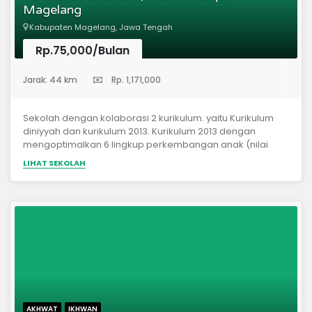
Magelang
Kabupaten Magelang, Jawa Tengah
Rp.75,000/Bulan
(Pendidikan Anak Usia Dini)
Jarak: 44 km
Rp. 1,171,000
Sekolah dengan kolaborasi 2 kurikulum. yaitu Kurikulum
diniyyah dan kurikulum 2013. Kurikulum 2013 dengan
mengoptimalkan 6 lingkup perkembangan anak (nilai
agama dan moral, bahasa, kognitif, sosial emosional, seni
LIHAT SEKOLAH
dan fisik motorik). ada beberapa kegiatan yang
dilaksanakan ada fieldtrip, rekreasi (2 tahun sekali), dan
lain-lain Kutikulum diniyyah berupa hafalan surat juz 30,
doa harian, hadits pendek dan adab
AKHWAT
IKHWAN