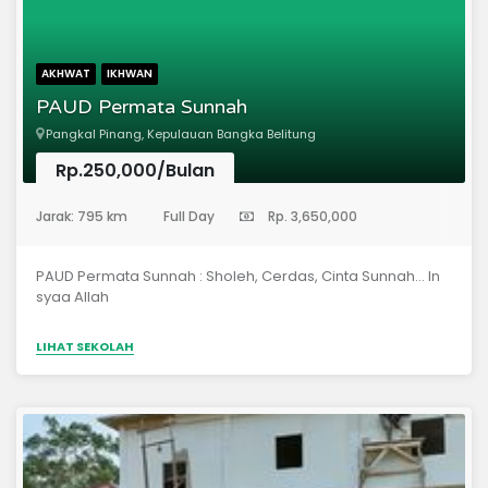
AKHWAT
IKHWAN
PAUD Permata Sunnah
Pangkal Pinang, Kepulauan Bangka Belitung
Rp.250,000/Bulan
(Pendidikan Anak Usia Dini)
Jarak: 795 km
Full Day
Rp. 3,650,000
PAUD Permata Sunnah : Sholeh, Cerdas, Cinta Sunnah... In
syaa Allah
LIHAT SEKOLAH