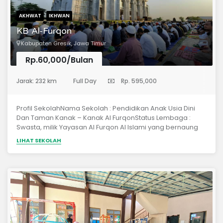
AKHWAT
IKHWAN
KB Al-Furqon
Kabupaten Gresik, Jawa Timur
Rp.60,000/Bulan
(Pendidikan Anak Usia Dini)
Jarak: 232 km
Full Day
Rp. 595,000
Profil SekolahNama Sekolah : Pendidikan Anak Usia Dini
Dan Taman Kanak – Kanak Al FurqonStatus Lembaga :
Swasta, milik Yayasan Al Furqon Al Islami yang bernaung
dan pembinaan Seksi PD Pontren Kantor Kementerian
LIHAT SEKOLAH
Agama Kabupaten GresikLegalitas Formal : PiagamIjin
Penyelenggaraan Program Wajardikdas yang dikeluarkan
oleh Kantor Kementerian Agama Kabupaten Gresik
dengan nomor Piagam : PPS.TK ULA 004/2015 tertanggal 31
Desember 2015Masa Berlaku Ijin : sampai dengan 01
Agustus 2020NSPP/ NSS : 510335250042