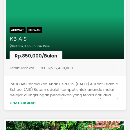
AKHWAT
IKHWAN
KB AIS
Batam, Kepulauan Riau
Rp.850,000/Bulan
(Pendidikan Anak Usia Dini)
Jarak: 1222 km
Rp. 5,400,000
PAUD AISPendidikan Anak Usia Dini (PAUD) Al Kahfi Islamic
School (AIS) Batam adalah tempat untuk ananda mulai
belajar di lingkungan pendidikan yang terdiri dari dua
kelompok belajar, yaitu KB ( Kelompok Bermain ) dan TK (
LIHAT SEKOLAH
Taman Kanak-Kanak ) AIS. Ananda yang berusia minimal
3,5 tahun hingga usia 5,5 tahun akan dikenalkan kepada
linkungan bermain yang kondusif sembari mereka belajar
bersama teman-teman sebayanya. Tak hanya belajar
mengenal huruf, membaca, dan sebagainya, di PAUD AIS