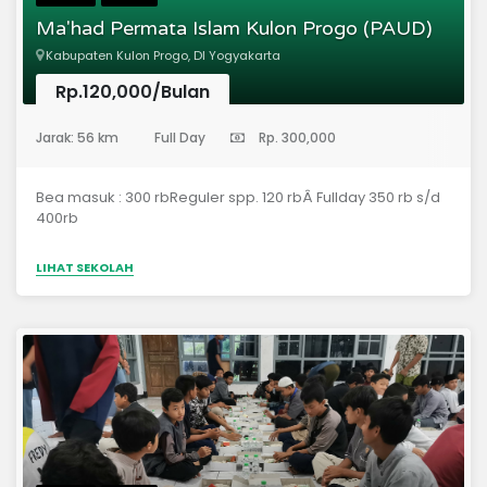
Ma'had Permata Islam Kulon Progo (PAUD)
Kabupaten Kulon Progo, DI Yogyakarta
Rp.120,000/Bulan
(Pendidikan Anak Usia Dini)
Jarak: 56 km
Full Day
Rp. 300,000
Bea masuk : 300 rbReguler spp. 120 rbÂ Fullday 350 rb s/d
400rb
LIHAT SEKOLAH