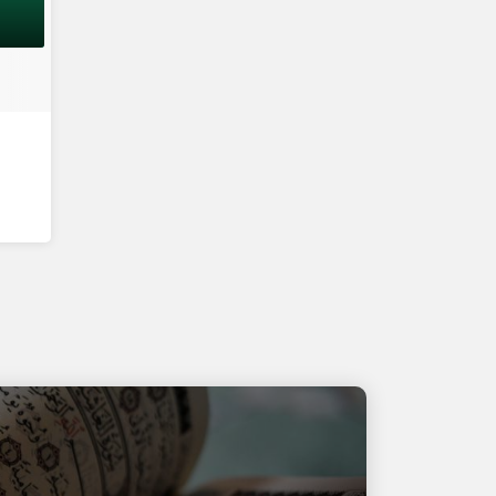
ra
memantau dan mendidik para
siswa selama 24 jam.Tim
pengajar berpengalaman,
sebagian besar dari mereka
i
memiliki sertifikat kompetensi
alam
mengajar, mereka lulusan dalam
dan
dan luar negeri.Memiliki visi dan
dik
misi yang jelas dalam mendidik
anak-anak didik kami.