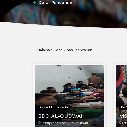
Detail Pencarian
Halaman
1
dari
7
hasil pencarian
AKHWAT
IKHWAN
AKH
SDQ AL-QUDWAH
MS
Kabupaten Kediri, Jawa Timur
Kab