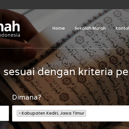
Home
Sekolah Murah
Konta
 sesuai dengan kriteria p
Dimana?
×
Kabupaten Kediri, Jawa Timur