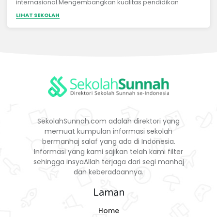
internasional.Mengembangkan kualitas pendidikan
berbasis literasi digital;Menyelenggarakan pendidikan
LIHAT SEKOLAH
berbasis kompetensi keilmuan; tahfizh Al Quran, ilmu
syar'i, bahasa Arab, bahasa Inggris dan sains;Membekali
santri dengan aqidah shahihah, akhlak mulia dan
kemampuan berdakwah sesuai dengan manhaj
Ahlussunnah Wal Jama’ah;Meningkatkan kualitas
keilmuan santri berdaya saing global dengan prinsip
“belajar sepanjang hayat”
SekolahSunnah.com adalah direktori yang
memuat kumpulan informasi sekolah
bermanhaj salaf yang ada di Indonesia.
Informasi yang kami sajikan telah kami filter
sehingga insyaAllah terjaga dari segi manhaj
dan keberadaannya.
Laman
Home