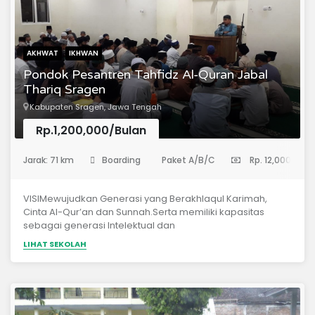
AKHWAT
IKHWAN
Pondok Pesantren Tahfidz Al-Quran Jabal
Thariq Sragen
Kabupaten Sragen, Jawa Tengah
Rp.1,200,000/Bulan
(Madrasah Aliyah)
Jarak: 71 km
Boarding
Paket A/B/C
Rp. 12,000,000
VISIMewujudkan Generasi yang Berakhlaqul Karimah,
Cinta Al-Qur’an dan Sunnah.Serta memiliki kapasitas
sebagai generasi Intelektual dan
Cendikiawan.MISIMenyelenggarakan Program Tahfidz Al-
LIHAT SEKOLAH
Qur’an dan Tajwid Al Qur’an,serta pendalaman
Tafsir.Menyelenggarakan Pendidikan Bahasa Arab dan
materi-materi Diniyyah berbahasa Arab dengan Standar
yang diterapkan oleh kurikulum Arab Saudi.Tiap akhir
semester menyelengarakan dauroh pendalaman Kitab –