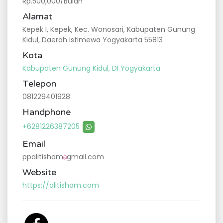
Rp.500,000/Bulan
Alamat
Kepek I, Kepek, Kec. Wonosari, Kabupaten Gunung
Kidul, Daerah Istimewa Yogyakarta 55813
Kota
Kabupaten Gunung Kidul, DI Yogyakarta
Telepon
081229401928
Handphone
+6281226387205
Email
ppalitisham
gmail.com
@
Website
https://alitisham.com