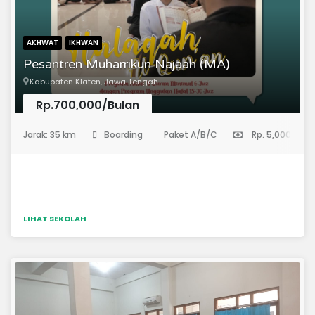
AKHWAT
IKHWAN
Pesantren Muharrikun Najaah (MA)
Kabupaten Klaten, Jawa Tengah
Rp.700,000/Bulan
(Madrasah Aliyah)
Jarak: 35 km
Boarding
Paket A/B/C
Rp. 5,000,000
LIHAT SEKOLAH