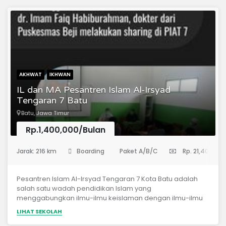
AKHWAT
IKHWAN
IL dan MA Pesantren Islam Al-Irsyad
Tengaran 7 Batu
Batu, Jawa Timur
Rp.1,400,000/Bulan
(Madrasah Aliyah)
Jarak: 216 km
Boarding
Paket A/B/C
Rp. 21,400,00
Pesantren Islam Al-Irsyad Tengaran 7 Kota Batu adalah
salah satu wadah pendidikan Islam yang
menggabungkan ilmu-ilmu keislaman dengan ilmu-ilmu
umum dalam rangka mencetak generasi Islam, anak-
LIHAT SEKOLAH
anak bangsa yang kokoh dan berkualitas serta tanggap