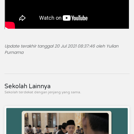
Update terakhir tanggal 20 Jul 2021 08:37:46 oleh Yulian
Purnama
Sekolah Lainnya
Sekolah terdekat dengan jenjang yang sama.