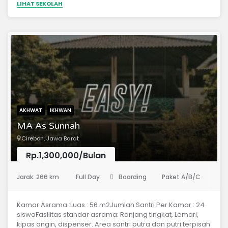
LIHAT SEKOLAH
ketaqwaan.Menegakkan dan mengajarkan nilai-nilai
Islam berlandaskan Al-Qur’an dan as-Sunnah sesuai
pemahaman salafush shalih.Menyelenggarakan system
Pendidikan yang berkualitas dan membimbing
pengamalan nilai-nilai keislaman.Melaksanakan kegiatan
dakwah dan sosial yang berbasis pada pemberdayaan
masyarakat.Membangun hubungan harmonis dengan
masyarakat.Mengembangkan sumber daya manusia
yang profesional.
AKHWAT
IKHWAN
MA As Sunnah
Cirebon, Jawa Barat
Rp.1,300,000/Bulan
(Madrasah Aliyah)
Jarak: 266 km
Full Day
Boarding
Paket A/B/C
R
Kamar Asrama :Luas : 56 m2Jumlah Santri Per Kamar : 24
siswaFasilitas standar asrama: Ranjang tingkat, Lemari,
kipas angin, dispenser. Area santri putra dan putri terpisah