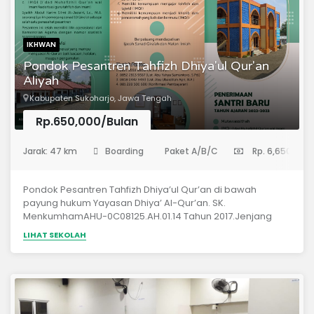
IKHWAN
Pondok Pesantren Tahfizh Dhiya'ul Qur'an
Aliyah
Kabupaten Sukoharjo, Jawa Tengah
Rp.650,000/Bulan
(Madrasah Aliyah)
Jarak: 47 km
Boarding
Paket A/B/C
Rp. 6,650,000
Pondok Pesantren Tahfizh Dhiya’ul Qur’an di bawah
payung hukum Yayasan Dhiya’ Al-Qur’an. SK.
MenkumhamAHU-0C08125.AH.01.14 Tahun 2017.Jenjang
pendidikan :a. Mutawassithahb. Aliyah , pengabdian 1
LIHAT SEKOLAH
(satu) tahunc. IMQI (I’dad Muhafizhil Qur’an wal Imam /
kaderisasi guru tahfizh dan imam), pengabdian1(satu)
tahun.