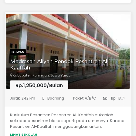
wawasan luas dalam ilmu pengetahuan dan
teknologi.Mencetak generasi rabbani yang cakap
berbahasaArab.Mengembangkan proses pembelajaran
sesuai Standar Nasional Kependidikan (SNP) berbasis
pesantren.Menciptakan lingkungan pedidikan yang
ramah lingkungan.
IKHWAN
Madrasah Aliyah Pondok Pesantren Al
Kaaffah
Kabupaten Kuningan, Jawa Barat
Rp.1,250,000/Bulan
(Madrasah Aliyah)
Jarak: 242 km
Boarding
Paket A/B/C
Rp. 13,700,00
Kurikulum Pesantren Pesantren Al-Kaaffah bukanlah
sekedar pesantren biasa seperti pada umumnya. Karena
Pesantren Al-Kaaffah menggabungkan antara
kecerdasan Spiritual dan Intelektual dengan kurikulum
LIHAT SEKOLAH