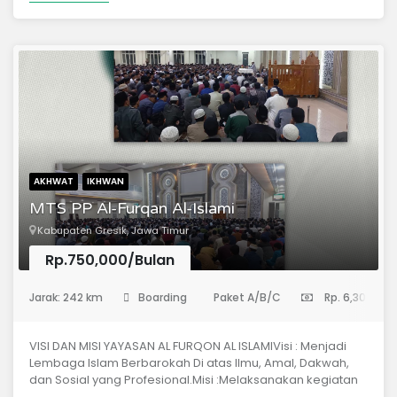
pemerintah dan kurikulum pesantren sehingga In Syaa
Allah akan menghasilkan siswa yang unggul dalam Ilmu
Syar’i, unggul dalam.
AKHWAT
IKHWAN
MTS PP Al-Furqan Al-Islami
Kabupaten Gresik, Jawa Timur
Rp.750,000/Bulan
(Madrasah Aliyah)
Jarak: 242 km
Boarding
Paket A/B/C
Rp. 6,300,000
VISI DAN MISI YAYASAN AL FURQON AL ISLAMIVisi : Menjadi
Lembaga Islam Berbarokah Di atas Ilmu, Amal, Dakwah,
dan Sosial yang Profesional.Misi :Melaksanakan kegiatan
yang bertujuan meningkatkan keimanan dan