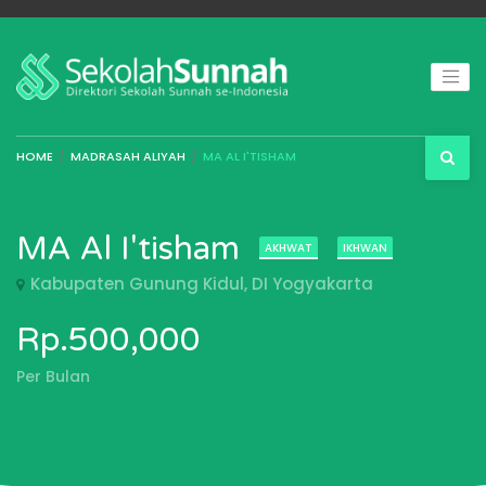
HOME
MADRASAH ALIYAH
MA AL I'TISHAM
MA Al I'tisham
AKHWAT
IKHWAN
Kabupaten Gunung Kidul, DI Yogyakarta
Rp.500,000
Per Bulan