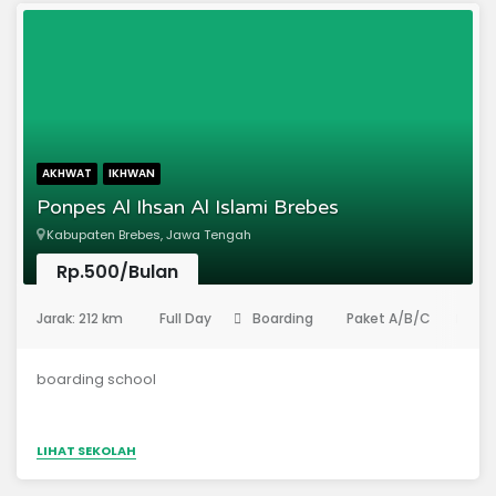
baikMeningkatkan kemampuan akademik dan unggul
dalam prestasi akademikMencetak siswa yang memiliki
akhlak yang mulia
AKHWAT
IKHWAN
Ponpes Al Ihsan Al Islami Brebes
Kabupaten Brebes, Jawa Tengah
Rp.500/Bulan
(Madrasah Aliyah)
Jarak: 212 km
Full Day
Boarding
Paket A/B/C
Rp
boarding school
LIHAT SEKOLAH