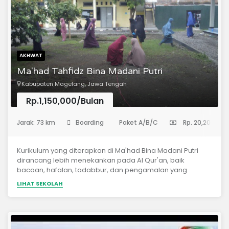
kitab Hadist.Menyelengarakan Pendidikan bahasa Inggris
dan jurusan IPA untuk jenjang SMA.TUJUANPondok
Pesantren Tahfidz Al-Quran Jabal Thariq Al Islamy
bertujuan :Membekali dan Memfasilitasi Santri dari seluruh
lapisan Masyarakat agar mengenal Ajaran Islam,
menghafal Al-Qur’an dan mengamalkan ajaran Islam
AKHWAT
dalam kehidupan sehari-hari.
Ma'had Tahfidz Bina Madani Putri
Kabupaten Magelang, Jawa Tengah
Rp.1,150,000/Bulan
(Madrasah Aliyah)
Jarak: 73 km
Boarding
Paket A/B/C
Rp. 20,200,000
Kurikulum yang diterapkan di Ma'had Bina Madani Putri
dirancang lebih menekankan pada Al Qur'an, baik
bacaan, hafalan, tadabbur, dan pengamalan yang
ditunjang dengan Bahasa Arab dan 'Ulumu Ad Diniyyah,
LIHAT SEKOLAH
serta dibekali dengan ilmu umum.