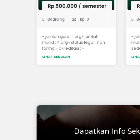
Rp.500,000
/ semester
R
(Perguruan Tinggi)
(Sekolah 
Boarding
Rp. 0
B
- jumlah guru : 1 org- jumlah
- ju
murid : 4 org- status legal : non
muri
formal- akreditasi : -
sed
akre
LIHAT SEKOLAH
LIHA
Dapatkan Info Sek