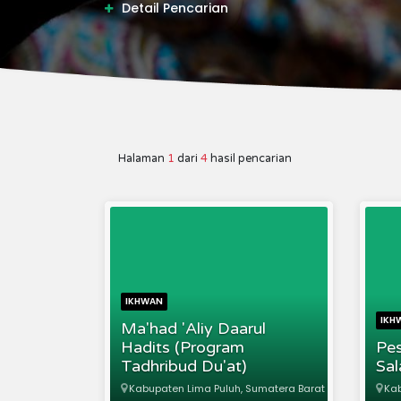
Detail Pencarian
Halaman
1
dari
4
hasil pencarian
IKHWAN
IKH
Ma'had 'Aliy Daarul
Hadits (Program
Pes
Tadhribud Du'at)
Sal
Kabupaten Lima Puluh, Sumatera Barat
Kab