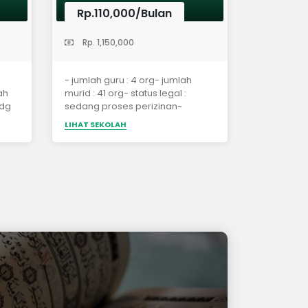
Rp.110,000/Bulan
(Taman Kanak-Kanak)
Rp. 1,150,000
- jumlah guru : 4 org- jumlah
ah
murid : 41 org- status legal :
sdg
sedang proses perizinan-
akreditasi : belum&nbsp;
LIHAT SEKOLAH