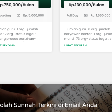
p.750,000/Bulan
Rp.130,000/Bulan
Menengah Pertama)
(Sekolah Dasar)
oarding
Rp. 5,000,000
Full Day
Rp. 1,550,000
mlah guru : 1 org- jumlah
- jumlah guru : 6 org- jumlah
d : 7 org- status legal :
karyawan kantor : 1 org- juml
ang proses perizinan-
murid : 73 org- status legal : 
ditasi : belumÂ
proses perizinan- akreditasi :
T SEKOLAH
LIHAT SEKOLAH
belumÂ
olah Sunnah Terkini di Email Anda