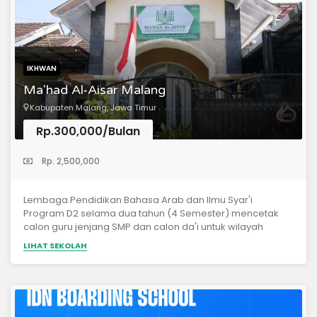
IKHWAN
Ma'had Al-Aisar Malang
Kabupaten Malang, Jawa Timur
Rp.300,000/Bulan
(Lembaga Kursus)
Rp. 2,500,000
Lembaga Pendidikan Bahasa Arab dan Ilmu Syar'i
Program D2 selama dua tahun (4 Semester) mencetak
calon guru jenjang SMP dan calon da'i untuk wilayah
Malang dan sekitarnya Di support penuh oleh tim Malang
LIHAT SEKOLAH
Mengaji dan Asatidzah Malang Mengaji