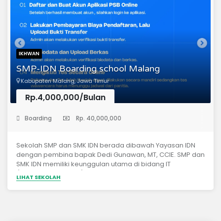
IKHWAN
SMP-IDN Boarding school Malang
Kabupaten Malang, Jawa Timur
Rp.4,000,000/Bulan
(Sekolah Menengah Pertama)
Boarding
Rp. 40,000,000
Sekolah SMP dan SMK IDN berada dibawah Yayasan IDN
dengan pembina bapak Dedi Gunawan, MT, CCIE. SMP dan
SMK IDN memiliki keunggulan utama di bidang IT
(teknologi informasi) yang mengacu pada kebutuhan
LIHAT SEKOLAH
industri IT Internasional. setiap anak terutama untuk
jenjang SMK akan disiapkan untuk memiliki skill dan
sertifikasi untuk berkiprah di dunia internasional. SMP dan
SMK IDN disupport oleh IDN/ ID-Network dan Imastudio
yang memiliki banyak client di asia, eropa, afrika, serta