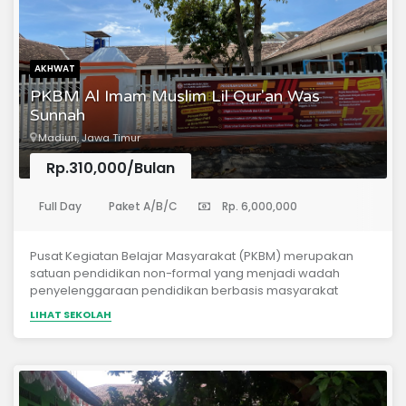
AKHWAT
PKBM Al Imam Muslim Lil Qur'an Was
Sunnah
Madiun, Jawa Timur
Rp.310,000/Bulan
(Sekolah Menengah Pertama)
Full Day
Paket A/B/C
Rp. 6,000,000
Pusat Kegiatan Belajar Masyarakat (PKBM) merupakan
satuan pendidikan non-formal yang menjadi wadah
penyelenggaraan pendidikan berbasis masyarakat
dengan tujuan mendukung peningkatan mutu sumber
LIHAT SEKOLAH
daya manusia secara berkelanjutan. PKBM Imam Muslim lil
Qur'an was Sunnah hadir sebagai upaya edukasi
terstruktur yang mengintegrasikan pendidikan umum
dengan pendidikan syar'i berbasis Al-Qur'an dan Sunnah
Nabi Muhammad, sekaligus menjawab kebutuhan