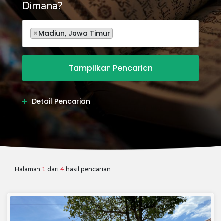
Dimana?
×
Madiun, Jawa Timur
Detail Pencarian
Halaman
1
dari
4
hasil pencarian