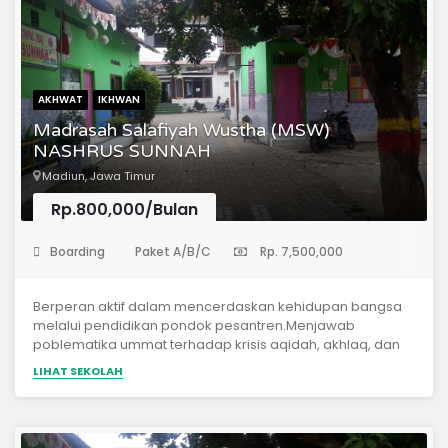
muslim cikal bakal sebaik-baik manusia yang banyak
memberi manfaat.Mewujudkan terbentuknya masyarakat
Islam yang kuat dalam berilmu dan beramal, berdasarkan
Qur’an, Sunnah Rasulillah, dan pemahaman para Salafus
Shalih
AKHWAT
IKHWAN
Madrasah Salafiyah Wustha (MSW)
NASHRUS SUNNAH
Madiun, Jawa Timur
Rp.800,000/Bulan
(Sekolah Menengah Pertama)
Boarding
Paket A/B/C
Rp. 7,500,000
Berperan aktif dalam mencerdaskan kehidupan bangsa
melalui pendidikan pondok pesantren.Menjawab
poblematika ummat terhadap krisis aqidah, akhlaq, dan
adab di kalangan generasi muda.Menyelenggarakan
LIHAT SEKOLAH
kegiatan pendidikan berbasis keagamaan yang
berkualitas untuk seluruh lapisan masyarakat.Menjadikan
lembaga pendidikan berciri khas pesantren yang mampu
mencetak lulusan berprestasi baik dalam bidang