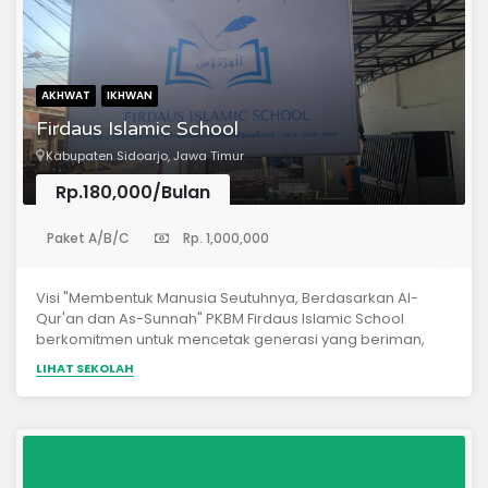
AKHWAT
IKHWAN
Firdaus Islamic School
Kabupaten Sidoarjo, Jawa Timur
Rp.180,000/Bulan
(Sekolah Dasar)
Paket A/B/C
Rp. 1,000,000
Visi "Membentuk Manusia Seutuhnya, Berdasarkan Al-
Qur'an dan As-Sunnah" PKBM Firdaus Islamic School
berkomitmen untuk mencetak generasi yang beriman,
berilmu, dan berakhlak mulia sesuai pemahaman para
LIHAT SEKOLAH
sahabat, tabi’in, dan tabi’ut tabi’in (manhaj salaf), serta
siap menghadapi tantangan zaman dengan tetap teguh
di atas syariat Islam. Misi Menanamkan Aqidah yang Lurus
Sejak Dini Membimbing peserta didik dalam memahami
dan mengamalkan tauhid berdasarkan Al-Qur'an dan As-
Sunnah sesuai pemahaman salafus shalih. Membiasakan