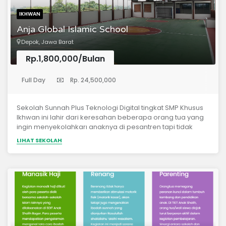
IKHWAN
Anja Global Islamic School
Depok, Jawa Barat
Rp.1,800,000/Bulan
(Sekolah Menengah Pertama)
Full Day
Rp. 24,500,000
Sekolah Sunnah Plus Teknologi Digital tingkat SMP Khusus
Ikhwan ini lahir dari keresahan beberapa orang tua yang
ingin menyekolahkarı anaknya di pesantren tapi tidak
ingin, jauh dari anaknya Di samping itu, era digital semakin
LIHAT SEKOLAH
terus berkembang dan sulit kita hindari, Maka, sudah
seharusnya kita arahkan agar menjadi hal yang positif
untuk anak-anak kita Insya Allah, konsep full day school
yang dipadu dengan kurikulum Merdeka, International,
dan Diniah ditambah dekat dengan era digitalisasi akan
menciptakan generasi yang Rabbani &amp; berwawasan
luas tentang teknologi digital