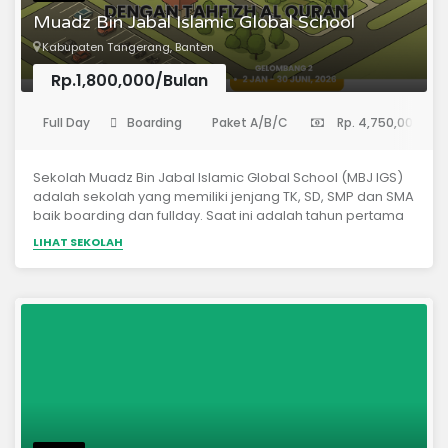
memiliki wawasan kebangsaan.
Muadz Bin Jabal Islamic Global School
Kabupaten Tangerang, Banten
Rp.1,800,000/Bulan
(Sekolah Menengah Pertama)
Full Day
Boarding
Paket A/B/C
Rp. 4,750,000
Sekolah Muadz Bin Jabal Islamic Global School (MBJ IGS)
adalah sekolah yang memiliki jenjang TK, SD, SMP dan SMA
baik boarding dan fullday. Saat ini adalah tahun pertama
berdirinya sekolah dengan menerima satu kelas tingkat
LIHAT SEKOLAH
SD dan satu kelas tingkat SMP. Sekolah memiliki program
utama adalah hafalan / tahfizh Al Quran hingga 30 juz dan
penguasaan bahasa asing yaitu Arabic dan
EnglishTUJUAN SEKOLAHSekolah Islam bermanhaj salaf,
berbasis sains dan teknologi yang bertujuan: Mencetak
hafizh Qur’an belia yang mampu memahami
permasalahan dengan komprehensif; Menanamkan nilai-
nilai ke-Islam-an sebagai bekal bermasyarakat dan
bernegara; Berdaya fikir kritis &amp; mampu
menyelesaikan masalah (solutif) berdasarkan
perkembangan ketrampilan Abad 21; Terbuka &amp; mau