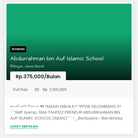
IKHWAN
Abdurrahman bin Auf Islamic School
Bogor, Jawa Barat
Rp.375,000/Bulan
(Sekolah Menengah Pertama)
Full Day
Rp. 2,100,000
﷽ 📢 *MASIH DIBUKA!* *PPDB GELOMBANG 3*
```SMP &amp; SMA TAHFIDZ PRENEUR ABDURRAHMAN BIN
AUF ISLAMIC SCHOOL (ABAIS)``` • _Bertaqwa - Berakhlaq
Mulia - Mandiri_ • . 🔑 *Visi* _Terwujudnya Generasi
LIHAT SEKOLAH
Rabbani yang Bertauhid, Berakhlak Mulia, Tahfidz Qur'an,
dan Memiliki Kemandirian serta Berjiwa Enterpreneur_ 📚