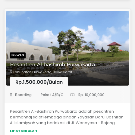
mencetak generasi Islam yang Shalaih, Hafidz, Adaptif
dan Inofatif, yang berpegang kepada ajaran Islam yang
lurus. Aufa Islamic Boarding School berlokasi di daerah
pedesaan yang asri, nyaman dan kondusif untuk proses
kegiatan belajar mengajar, insyaAllah. Pesantren ini
pertama kali beroperasi di Tahun Pelajaran 2026/2027.
IKHWAN
Pesantren Al-bashiroh Purwakarta
Kabupaten Purwakarta, Jawa Barat
Rp.1,500,000/Bulan
(Pondok Pesantren)
Boarding
Paket A/B/C
Rp. 10,000,000
Pesantren Al-Bashiroh Purwakarta adalah pesantren
bermanhaj salaf lembaga binaan Yayasan Darul Bashirah
Al Islamiyyah yang berlokasi di Jl. Wanayasa - Bojong
Sawit, Desa Linggasari, Kecamatan Darangdan,
LIHAT SEKOLAH
Kabupaten Purwakarta - Jawa Barat. Pesantren Al-