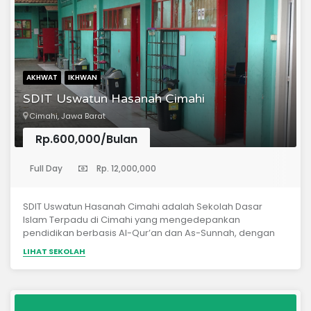
AKHWAT
IKHWAN
SDIT Uswatun Hasanah Cimahi
Cimahi, Jawa Barat
Rp.600,000/Bulan
(Sekolah Dasar)
Full Day
Rp. 12,000,000
SDIT Uswatun Hasanah Cimahi adalah Sekolah Dasar
Islam Terpadu di Cimahi yang mengedepankan
pendidikan berbasis Al-Qur’an dan As-Sunnah, dengan
kurikulum nasional dan diniyah yang seimbang untuk
LIHAT SEKOLAH
membentuk generasi Qurani, mandiri, dan berakhlak
mulia. Berdiri sejak tahun 2002 dan sudah mencetak
generasi muslim berkarakter dan berakhlak mulia dengan
berbagai prestasi.