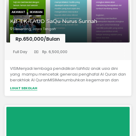
AKHWAT
IKHWAN
KB-TK-TAUD SaQu Nurus Sunnah
Semarang, Jawa Tengah
Rp.650,000/Bulan
(Taman Kanak-Kanak)
Full Day
Rp. 6,500,000
VISIMenjadi lembaga pendidikan tahfidz anak usia dini
yang mampu mencetak generasi penghafal Al Quran dan
berakhlak Al QuranMISIMenumbuhkan kegemaran dan
kebiasaan membaca dan menghafal Al Quran.Membekali
LIHAT SEKOLAH
amalan praktis harian anak sesuai tuntunan Islam lewat
pemahaman dan pengamalan hadits dan dzikir harian
serta praktek ibadah.Mengentaskan buta huruf Al Quran
sejak usia dini.Menanamkan akhlakul karimah dalam
berinteraksi dengan orang tua, teman dan
masyarakat.Membudayakan tradisi belajar Islami