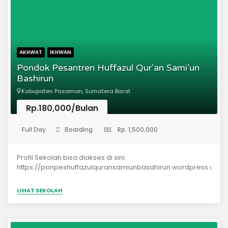
AKHWAT
IKHWAN
Pondok Pesantren Huffazul Qur’an Sami’un
Bashirun
Kabupaten Pasaman, Sumatera Barat
Rp.180,000/Bulan
(Sekolah Dasar)
Full Day
Boarding
Rp. 1,500,000
Profil Sekolah bisa diakses di sini:
https://ponpeshuffazulquransamiunbasahirun.wordpress.com
LIHAT SEKOLAH