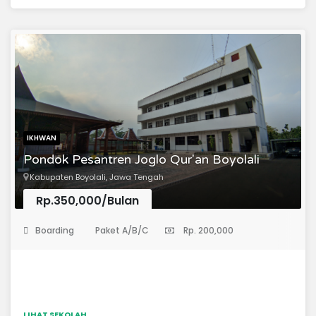
Bashiroh memiliki visi menjadi pesantren yang
menyelenggarakan pendidikan islam secara profesional
untuk mencetak generasi muslim yang berjiwa Al-Qur’an
dan As-Sunnah serta dibekali ketereampilan
entrepreneur.
IKHWAN
Pondok Pesantren Joglo Qur'an Boyolali
Kabupaten Boyolali, Jawa Tengah
Rp.350,000/Bulan
(Pondok Pesantren)
Boarding
Paket A/B/C
Rp. 200,000
LIHAT SEKOLAH