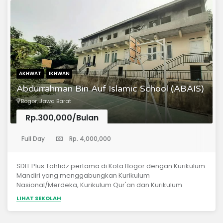
AKHWAT
IKHWAN
Abdurrahman Bin Auf Islamic School (ABAIS)
Bogor, Jawa Barat
Rp.300,000/Bulan
(Sekolah Dasar)
Full Day
Rp. 4,000,000
SDIT Plus Tahfidz pertama di Kota Bogor dengan Kurikulum
Mandiri yang menggabungkan Kurikulum
Nasional/Merdeka, Kurikulum Qur'an dan Kurikulum
Pendidikan Karakter Nabawi Berbasis Fitrah.
LIHAT SEKOLAH