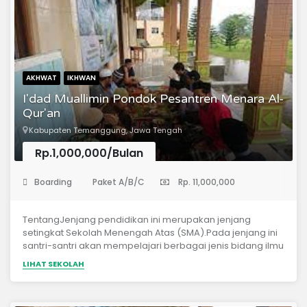
AKHWAT
IKHWAN
I'dad Muallimin Pondok Pesantren Menara Al-
Qur'an
Kabupaten Temanggung, Jawa Tengah
Rp.1,000,000/Bulan
(Sekolah Menengah Atas)
Boarding
Paket A/B/C
Rp. 11,000,000
TentangJenjang pendidikan ini merupakan jenjang
setingkat Sekolah Menengah Atas (SMA).Pada jenjang ini
santri-santri akan mempelajari berbagai jenis bidang ilmu
agama dengan menggunakan pengantar Bahasa Arab,
LIHAT SEKOLAH
dan ilmu-ilmu umum yang menjadi kurikulum wajib
Diknas.KurikulumDetil tentang kurikulum diletakkan di sini.
Sed urna elit, dapibus sit amet laoreet varius, tristique non