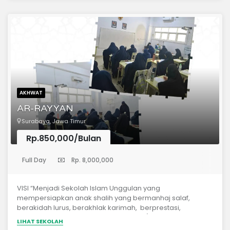
AKHWAT
AR-RAYYAN
Surabaya, Jawa Timur
Rp.850,000/Bulan
(Sekolah Menengah Pertama)
Full Day
Rp. 8,000,000
VISI “Menjadi Sekolah Islam Unggulan yang
mempersiapkan anak shalih yang bermanhaj salaf,
berakidah lurus, berakhlak karimah, berprestasi,
terampil, dan peduli lingkungan.” MISI 1) Membimbing
LIHAT SEKOLAH
anak ta’at kepada Allah dan RasulNya dan cinta