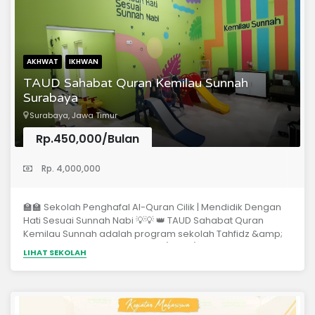
AKHWAT
IKHWAN
TAUD Sahabat Quran Kemilau Sunnah
Surabaya
Surabaya, Jawa Timur
Rp.450,000/Bulan
(Pendidikan Anak Usia Dini)
Rp. 4,000,000
🏫🏫 Sekolah Penghafal Al-Quran Cilik | Mendidik Dengan
Hati Sesuai Sunnah Nabi 💡💡 👑 TAUD Sahabat Quran
Kemilau Sunnah adalah program sekolah Tahfidz &amp;
Tarbiyah khusus anak usia dini (Balita) yang berpedoman
LIHAT SEKOLAH
pada Al-Quran dan As-Sunnah. 👑 Metode pembelajaran
yang diterapkan menggunakan metode At-Tibyan.
Metode yang fokus pada pendidikan Al-Quran dan
Tarbiyah Diniyah. 👑 Metode At-Tibyan dipelopori oleh
Syaikh Abdurrahman Bakr -hafidzahullah- seorang ahli