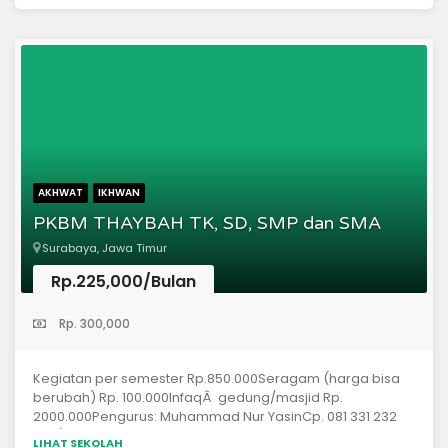
kebenaran;2) Menumbuhkan semangat beribadah, ikhlas,
sabar, sungguh-sungguh, disiplin, percaya diri, memiliki
etos belajar dan bekerja tinggi, tanggung jawab dan
jujur;3) Menyiapkan anak yang berprestasi, inovatif dan
kreatif di bidang akademis, olahraga, dan teknologi.
AKHWAT
IKHWAN
PKBM THAYBAH TK, SD, SMP dan SMA
Surabaya, Jawa Timur
Rp.225,000/Bulan
(Taman Kanak-Kanak)
Rp. 300,000
Kegiatan per semester Rp.850.000Seragam (harga bisa
berubah) Rp. 100.000InfaqÂ gedung/masjid Rp.
2000.000Pengurus: Muhammad Nur YasinCp. 081 331 232
795/ 031- 5990122
LIHAT SEKOLAH