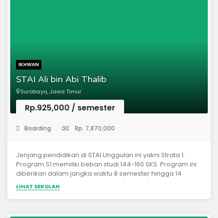
pasif.Membekali Mahasiswa dengan hafalan Al-Qur’an.
IKHWAN
STAI Ali bin Abi Thalib
Surabaya, Jawa Timur
Rp.925,000
/ semester
(Perguruan Tinggi)
Boarding
Rp. 7,870,000
Jenjang pendidikan di STAI Unggulan ini yakni Strata 1.
Program S1 memiliki beban studi 144-160 SKS. Program ini
diberikan dalam jangka waktu 8 semester hingga 14
semester (termasuk Karya Ilmiah/ Skripsi).STAI Ali bin Abi
LIHAT SEKOLAH
Thalib Surabaya resmi membuka pendaftaran mahasiswa
baru semester Gasal tahun akademik 2021-2022 dengan
program studi Pendidikan Bahasa Arab (PBA).Program