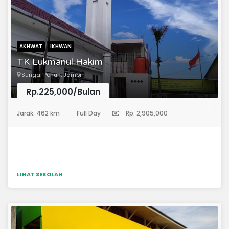
putra/i*3. I'dad : 37 putra/i*5. Mulazamah putra : 54*6.
Mulazamah putri : 42*Total* 160 Murid?Dengan tenaga
pendidik:*1. Pengajar utama:* 19 orang.*2. Santri Pengajar:*
6 orang*3. Penunjang pendidikan:* 7 orang
AKHWAT
IKHWAN
TK Lukmanul Hakim
Sungai Penuh, Jambi
Rp.225,000/Bulan
(Taman Kanak-Kanak)
Jarak: 462 km
Full Day
Rp. 2,905,000
LIHAT SEKOLAH