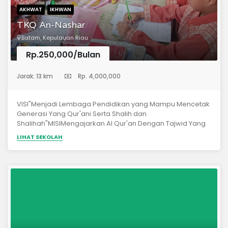
AKHWAT
IKHWAN
TKQ An-Nashar
Batam, Kepulauan Riau
Rp.250,000/Bulan
(Taman Kanak-Kanak)
Jarak: 13 km
Rp. 4,000,000
VISI"Menjadi Lembaga Pendidikan yang Mampu Mencetak
Generasi Yang Qur'ani Serta Shalih dan
Shalihah"MISIMengajarkan Al Qur'an Dengan Tajwid Yang
BenarMencetak Penghafal Al Qur'an Yang
LIHAT SEKOLAH
MutqinMemandu Penerapan Al Qur'an &amp; As Sunnah
dengan Akhlak Mulia sesuai Dengan Nabi Shallallahu
'Alaihi wa Sallam sebagai Panduan HidupMenghafalkan
Mutun Kitab-Kitab Ulama Sebagai Khazanah
Keilmuan KEUNGGULANPenerapan dasar-dasar
TauhidSatu rombel 20 orang santriHafal Kosa kata Bahasa
ArabHafal Hadits Pendek &amp; Doa TerapanHafal 1 Juz Al
Qur'anCalistung