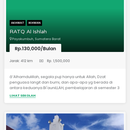
AKHWAT
IKHWAN
RATQ Al Ishlah
Payakumbuh, Sumatera Barat
Rp.130,000/Bulan
(Taman Kanak-Kanak)
Jarak: 412 km
Rp. 1,500,000
â˜Alhamdulillah, segala puji hanya untuk Allah, Dzat
penguasa langit dan bumi, dan apa-apa yg berada di
antara keduanya.Bi'auniLLAH, pembelajaran di semester 3
MTQ AL ISHLAH sudah resmi kita mulai tanggal 1 Juli 2019
LIHAT SEKOLAH
kemarin.&nbsp;Tiga lokasi pendidikan di tahun ini kita
gunakan yaitu:â–ª&nbsp;1 lahan untuk pondok
putra,&nbsp;â–ª&nbsp;1 lahan untuk pondok
putri&nbsp;â–ª&nbsp;1 lahan baru untuk TK dan fullday
putri.&nbsp;?&nbsp;Sebaran peserta didik 2019/2020
adalah sebagai berikut:*1. RA/TK : 17 putra/i*2. Bidayah : 10