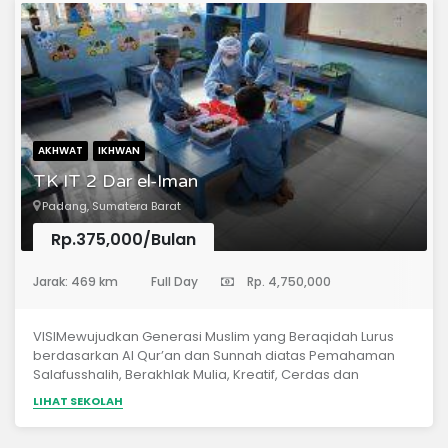
AKREDITASI SD sedang pengurusan izin,
AKHWAT
IKHWAN
TK IT 2 Dar el-Iman
Padang, Sumatera Barat
Rp.375,000/Bulan
(Taman Kanak-Kanak)
Jarak: 469 km
Full Day
Rp. 4,750,000
VISIMewujudkan Generasi Muslim yang Beraqidah Lurus
berdasarkan Al Qur’an dan Sunnah diatas Pemahaman
Salafusshalih, Berakhlak Mulia, Kreatif, Cerdas dan
Mandiri.MISIMenanamkan aqidah yang lurus berdasarkan
LIHAT SEKOLAH
Al Qur’an dan Sunnah diatas pemahaman Salafus Shalih
secara terpadu dalam segala aktifitas belajar mengajar