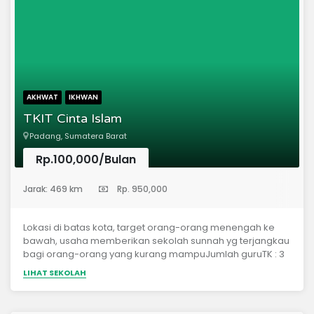
AKHWAT
IKHWAN
TKIT Cinta Islam
Padang, Sumatera Barat
Rp.100,000/Bulan
(Taman Kanak-Kanak)
Jarak: 469 km
Rp. 950,000
Lokasi di batas kota, target orang-orang menengah ke
bawah, usaha memberikan sekolah sunnah yg terjangkau
bagi orang-orang yang kurang mampuJumlah guruTK : 3
ORANG, SD : 6Jumlah muridTK 28 ORANGSD KELAS 1: 22 ORG,
LIHAT SEKOLAH
KELAS 2 : 18 ORG, Luas tanah : TK 100M2 (NGONTRAK TANAH
PJKA 1.500.000 SETAHUNSD : 500 M2 Tanah wakafÂ Status
legalÂ TK SUDAH PUNYA IZIN DIKNAS SEDANG PENGURUSAN