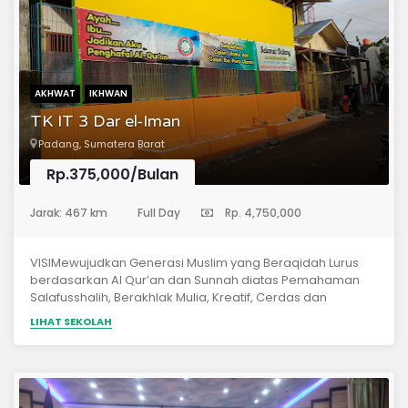
AKHWAT
IKHWAN
TK IT 3 Dar el-Iman
Padang, Sumatera Barat
Rp.375,000/Bulan
(Taman Kanak-Kanak)
Jarak: 467 km
Full Day
Rp. 4,750,000
VISIMewujudkan Generasi Muslim yang Beraqidah Lurus
berdasarkan Al Qur’an dan Sunnah diatas Pemahaman
Salafusshalih, Berakhlak Mulia, Kreatif, Cerdas dan
Mandiri.MISIMenanamkan aqidah yang lurus berdasarkan
LIHAT SEKOLAH
Al Qur’an dan Sunnah diatas pemahaman Salafus Shalih
secara terpadu dalam segala aktifitas belajar mengajar
anak.Menanamkan akhlaq islami secara terpadu dalam
segala aktifitas belajar mengajar anak.Membiasakan
anak membaca dan menghafal Al-Qur’an.Memfasilitasi