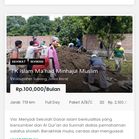
disesuaikan dengan situasi dan kebutuhan
anak.Pengembangan kognitif, afektif dan motorik dengan
cara yang menyenangkan dan terarah.Akses ke
Raudhatul Athfal Islam Imam Asy Syafi'i yang mudah
dijangkau di pusat kota Metro
AKHWAT
IKHWAN
TK Islam Ma'had Minhajul Muslim
Kabupaten Subang, Jawa Barat
Rp.100,000/Bulan
(Taman Kanak-Kanak)
Jarak: 719 km
Full Day
Paket A/B/C
Rp. 2,100,000
Visi :Menjadi Sekolah Dasar islam berkualitas yang
bersumber dari Al Qur'an da Sunnah diatas pemahaman
salafus sholeh. Berakhlak mulia, cerdas dan menguasai
iptek.