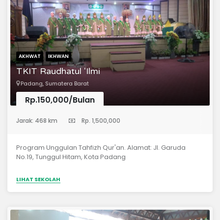
kegiatan belajar yang aktif dan menyenangkan sesuai
dengan tahapan perkembangan, minat, dan potensi
anak.Mengoptimalkan tumbuh kembang anak untuk
menunjang perkembangan
intelektualnya.Mengembangkan kemandirian anak
melalui kegiatan life skill.
AKHWAT
IKHWAN
TKIT Raudhatul 'Ilmi
Padang, Sumatera Barat
Rp.150,000/Bulan
(Taman Kanak-Kanak)
Jarak: 468 km
Rp. 1,500,000
Program Unggulan Tahfizh Qur'an. Alamat: Jl. Garuda
No.19, Tunggul Hitam, Kota Padang
LIHAT SEKOLAH