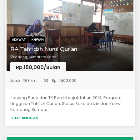
AKHWAT
IKHWAN
RA Tahfidzh Nurul Qur'an
Padang, Sumatera Barat
Rp.150,000/Bulan
(Taman Kanak-Kanak)
Jarak: 468 km
Rp. 1,500,000
Jenjang Paud dan TK Berdiri sejak tahun 2014, Program
Unggulan Tahfizh Qur'an, Status Sekolah Izin dari Kanwil.
Kemenag Sumbar
LIHAT SEKOLAH