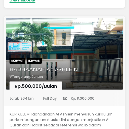
LIHAT SEKOLAH
AKHWAT
IKHWAN
HADHAANAH AL ASHLEIN
Tangerang, Banten
Rp.500,000/Bulan
(Taman Kanak-Kanak)
Jarak: 864 km
Full Day
Rp. 8,000,000
KURIKULUMHadhaanaah Al Ashlein menyusun kurikulum
perkembangan anak usia dini dengan menjadikan Al
Quran dan Hadist sebagai referensi wajib dalam