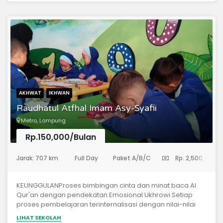
AKHWAT
IKHWAN
Raudhatul Atfhal Imam Asy-Syafii
Metro, Lampung
Rp.150,000/Bulan
(Taman Kanak-Kanak)
Jarak: 707 km
Full Day
Paket A/B/C
Rp. 2,500,000
KEUNGGULANProses bimbingan cinta dan minat baca Al
Qur'an dengan pendekatan Emosional Ukhrowi.Setiap
proses pembelajaran terinternalisasi dengan nilai-nilai
Sunnah Nabawiyah.Tema-tema pembelajaran yang
LIHAT SEKOLAH