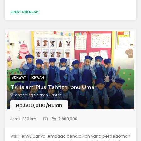
LIHAT SEKOLAH
AKHWAT
IKHWAN
TK Islam Plus Tahfizh Ibnu Umar
Tangerang Selatan, Banten
Rp.500,000/Bulan
(Taman Kanak-Kanak)
Jarak: 880 km
Rp. 7,800,000
Visi :Terwujudnya lembaga pendidikan yang berpedoman