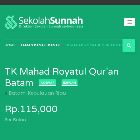
HOME
TAMAN KANAK-KANAK
TK MAHAD ROYATUL QUR'AN BATAM
TK Mahad Royatul Qur'an
Batam
AKHWAT
IKHWAN
Batam, Kepulauan Riau
Rp.115,000
Per Bulan