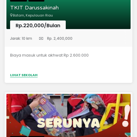
dan AkhlakHafalan dan Pengulangan Harian Kosa Kata
TKIT Darussakinah
Bahasa Inggris &amp; Arab
Batam, Kepulauan Riau
Rp.220,000/Bulan
(Taman Kanak-Kanak)
Jarak: 10 km
Rp. 2,400,000
Biaya masuk untuk akhwat Rp 2.600.000
LIHAT SEKOLAH