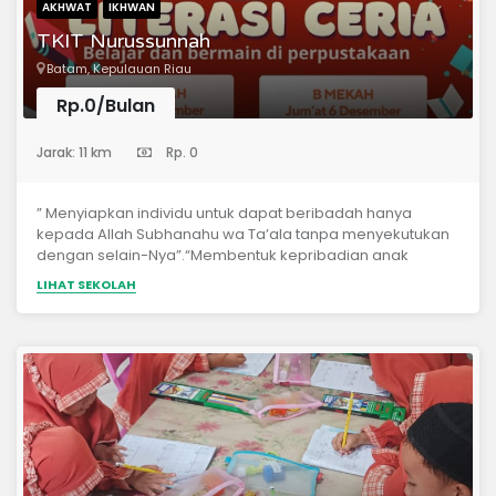
AKHWAT
IKHWAN
TKIT Nurussunnah
Batam, Kepulauan Riau
Rp.0/Bulan
(Taman Kanak-Kanak)
Jarak: 11 km
Rp. 0
” Menyiapkan individu untuk dapat beribadah hanya
kepada Allah Subhanahu wa Ta’ala tanpa menyekutukan
dengan selain-Nya”.“Membentuk kepribadian anak
berdasarkan Al Qur’an &amp; As-sunnah sesuai dengan
LIHAT SEKOLAH
pemahaman para sahabat “.“Menanamkan Ghiroh &amp;
kecintaan kepada Ajaran Islam pada diri anak”