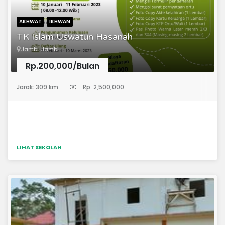
AKHWAT
IKHWAN
TK Islam Uswatun Hasanah
Jambi, Jambi
Rp.200,000/Bulan
(Taman Kanak-Kanak)
Jarak: 309 km
Rp. 2,500,000
LIHAT SEKOLAH