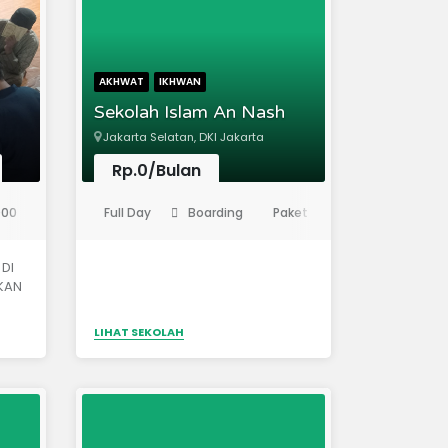
,
AKHWAT
IKHWAN
Sekolah Islam An Nash
Jakarta Selatan, DKI Jakarta
Rp.0/Bulan
(Pendidikan Anak Usia Dini)
000
Full Day
Boarding
Paket A/B/C
Rp. 0
DI
KAN
D
LIHAT SEKOLAH
 al-