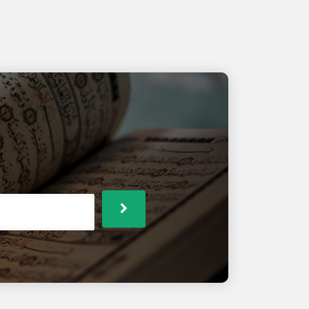
perilaku religius didalam dan luar
sekolah.Mewujudkan
budayajujur, disiplin, gemar
membaca, rasa ingin tahu,
jang
bekerja sama, saling
menghargai, kerja keras, kreatif,
an
mandiri dan bertanggung
jawab.Mewujudkan lingkungan
sekolah yang rapi, bersih,
al
indah,aman, dan
nyaman.Mewujudkan
pembelajaran yang aktif, inovatif,
da
kreatif, efektif, menyenangkan,
dan menantang.Menanamkan
kepedulian sosial dan
a
lingkungan, cinta damai,
ta
berwawasan kebangsaan, dan
an
demokratis.Menciptakan
suasana akademis di sekolah.
iwati
 30
ti