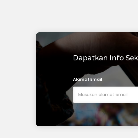
dan bahasa sebagai dasar
belajar sepanjang
hayat.3.Membekali santri dengan
kemampuan membaca Al-
Qur'an dan dasar-dasar bahasa
Arab.4.Membiasakan adab dan
akhlak mulia dalam seluruh
aktivitas
sekolah.5.Menumbuhkan
kemandirian, kedisiplinan, dan
Dapatkan Info Sek
tanggung jawab sejak usia dini.6.
Menjalin kemitraan yang erat
dengan orang tua dalam proses
pendidikan.TAGELINE : Quba,
Alamat Email
Sekolah Pondasi PROGRAM :1.
I'DAD (Persiapan SD)2. SD3. SMP4.
RTQ 5. TPQ Semua atas karunia
Alloh.Semoga Alloh
memudahkan niat kami dalam
melayani.