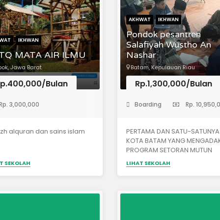
di SDIT Imam Syafi’i Jl. Kapuas
Bagan Batu untuk akhwat.
AKHWAT
IKHWAN
Pondok pesantren
WAT
IKHWAN
Salafiyah Wustho An
TQ MATA AIR ILMU
Nashar
ok, Jawa Barat
Batam, Kepulauan Riau
p.400,000/Bulan
Rp.1,300,000/Bulan
anak-Kanak)
(Sekolah Menengah Pertama)
Rp. 3,000,000
Boarding
Rp. 10,950,
izh alquran dan sains islam
PERTAMA DAN SATU-SATUNYA 
KOTA BATAM YANG MENGADA
PROGRAM SETORAN MUTUN
'ILMIYYAH LANGSUNG KE MASJI
T SEKOLAH
LIHAT SEKOLAH
NABAWI DAN BERSERTIFIKAT
RESMI Visi :"MENJADI LEMBAGA
PENDIDIKAN YANG MAMPU
MENCETAK GENERASI YANG
QURANI SERTA SHALEH DAN
SEALIHAH”Misi :1. Mengajarkan