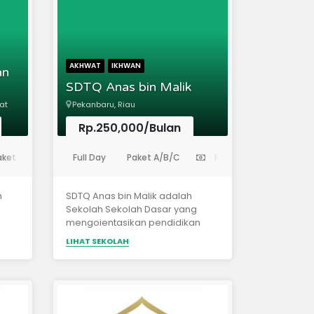
nah
AKHWAT
IKHWAN
an
suai
SDTQ Anas bin Malik
asa
at
Pekanbaru, Riau
Rp.250,000/Bulan
(Madrasah Ibtidaiyah)
aket A/B/C
Full Day
Rp. 9,500,000
Paket A/B/C
Rp. 3,500,000
an
n
SDTQ Anas bin Malik adalah
Sekolah Sekolah Dasar yang
ada
mengoientasikan pendidikan
rta
dasarnya pada Aqidah dan al
LIHAT SEKOLAH
Qur'an sebagai acuan dasar
ada
dalam pendidikan
ari
its