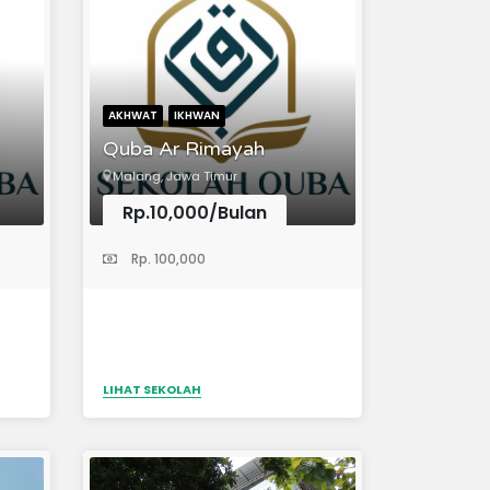
 dan
ulia
adab
AKHWAT
IKHWAN
rta
Quba Ar Rimayah
Malang, Jawa Timur
.
Rp.10,000/Bulan
(Lembaga Kursus)
Rp. 100,000
LIHAT SEKOLAH