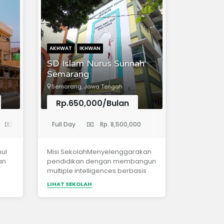
AKHWAT
IKHWAN
SD Islam Nurus Sunnah
Semarang
Semarang, Jawa Tengah
Rp.650,000/Bulan
(Sekolah Dasar)
Rp. 7,500,000
Full Day
Rp. 8,500,000
hul
Misi SekolahMenyelenggarakan
dan
pendidikan dengan membangun
multiple intelligences berbasis
 1
pada nilai-nilai keimanan dan
LIHAT SEKOLAH
tuk
ketaqwaan kepada Allah Ta’ala
atau
dengan mengoptimalkan
tau
sumber daya yang
dimiliki.Mewujudkan sikap dan