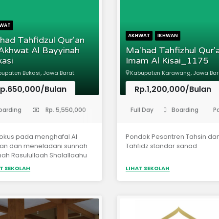
quran dengan tajwid yang
benar2. Mencetak penghafal
alquran yang mutqin, target
WAT
hafalan 30 juz3. Memandu
AKHWAT
IKHWAN
ad Tahfidzul Qur'an
penerapan alquran dan sun
 Akhwat Al Bayyinah
Ma'had Tahfizhul Qur'
dengan akhlak yang mulia se
asi
Imam Al Kisai_1175
dengan contoh salaful
ummah4. Mengajarkan bah
upaten Bekasi, Jawa Barat
Kabupaten Karawang, Jawa Bar
arab sebagai kunci ilmu5.
p.650,000/Bulan
Menghafalkan hadist Nabi
Rp.1,200,000/Bulan
sebagai panduan hidup6.
esantren)
(Sekolah Menengah Atas)
Menerapkan nilai - nilai
oarding
Rp. 5,550,000
Full Day
Boarding
P
pancasila sebagai dasar
negara7. Menghafalkan mat
kitab kitab ulama sebagai
fokus pada menghafal Al
Pondok Pesantren Tahsin da
khazanah keilmuan Tujuan :1.
'an dan meneladani sunnah
Tahfidz standar sanad
Menanamkan kecintaan kep
ah Rasulullaah Shalallaahu
Allah dengan mempelajari se
ihi wasallam
T SEKOLAH
LIHAT SEKOLAH
menghafal alquran2.
Menanamkan kecintaan kep
Rasulullah dengan mempelaj
dan menghafakan hadits-had
Rasulullah3. Menanamkan
kecintaan terhadap ilmu dan