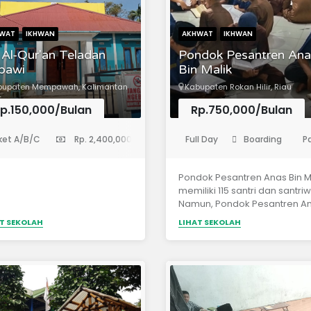
WAT
IKHWAN
AKHWAT
IKHWAN
Al-Qur'an Teladan
Pondok Pesantren Ana
bawi
Bin Malik
bupaten Mempawah, Kalimantan
Kabupaten Rokan Hilir, Riau
t
p.150,000/Bulan
Rp.750,000/Bulan
anak-Kanak)
(Pondok Pesantren)
ket A/B/C
Rp. 2,400,000
Full Day
Boarding
P
Pondok Pesantren Anas Bin M
memiliki 115 santri dan santriw
Namun, Pondok Pesantren A
Bin Malik belum mempunyai
T SEKOLAH
LIHAT SEKOLAH
bangunan kelas serta belum
memiliki fasilitas yang mema
Saat ini Pondok Pesantren A
Bin Malik masih mengontrak d
salah satu Ruko di daerah Jl.
Sisingamangaraja, Bagan Ba
untuk ikhwan, dan menumpa