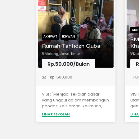
dan Siswa Berprestasi
AKH
AKHWAT
IKHWAN
SMP
Rumah Tahfidzh Quba
Kh
Malang, Jawa Timur
Kab
Rp.50,000/Bulan
R
(Madrasah Ibtidaiyah)
(Sekolah 
Rp. 500,000
Ful
VISI : "Menjadi sekolah dasar
VISI
yang unggul dalam membangun
uta
pondasi keislaman, keilmuan,
gen
dan karakter anak."MISI :1.
mas
LIHAT SEKOLAH
LIHA
Mengokohkan aqidah dan
gemi
ibadah santri sesuai tuntunan
Akre
Rosululloh ﷺ.2. Menguatkan
Scho
kemampuan literasi, numerasi,
Bia