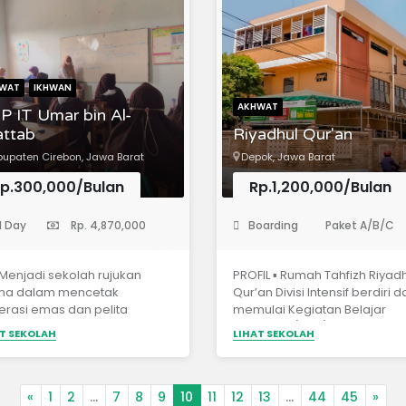
WAT
IKHWAN
AKHWAT
 IT Umar bin Al-
attab
Riyadhul Qur'an
upaten Cirebon, Jawa Barat
Depok, Jawa Barat
p.300,000/Bulan
Rp.1,200,000/Bulan
Menengah Pertama)
(Pondok Pesantren)
l Day
Rp. 4,870,000
Boarding
Paket A/B/C
 Menjadi sekolah rujukan
PROFIL ▪ Rumah Tahfizh Riyad
ma dalam mencetak
Qur’an Divisi Intensif berdiri 
erasi emas dan pelita
memulai Kegiatan Belajar
yarakat menuju masyarakat
Mengajar (KBM) pada tanggal
T SEKOLAH
LIHAT SEKOLAH
lang. ▪️ Kurikulum Merdeka ▪️
Juli 2017 yang dikhususkan un
ditasi B ▪️ Program Full Day
santriwati Akhwat lulusan SD 
ol ▪️ Hafal Minimal 5 Juz ▪️
sederajat dan lulusan SMP a
ya Terjangkau
sederajat. ▪ Rumah Tahfizh
«
1
2
...
7
8
9
10
11
12
13
...
44
45
»