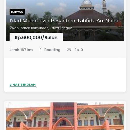
IKHWAN
I’dad Muhafidzin Pesantren Tahfidz An-Naba
Kabupaten Banyumas, Jawa Tengah
Rp.600,000/Bulan
(Pondok Pesantren)
Jarak: 167 km
Boarding
Rp. 0
LIHAT SEKOLAH