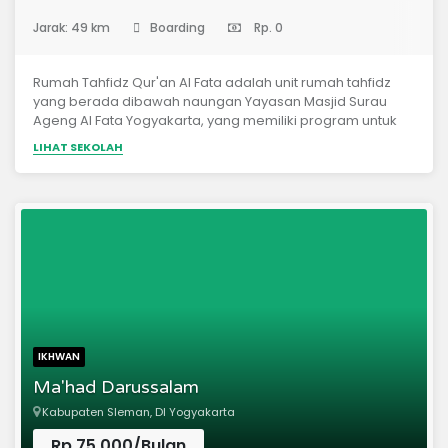
(Pondok Pesantren)
Jarak: 49 km
Boarding
Rp. 0
Rumah Tahfidz Qur'an Al Fata adalah unit rumah tahfidz
yang berada dibawah naungan Yayasan Masjid Surau
Ageng Al Fata Yogyakarta, yang memiliki program untuk
fokus menghafal Alquran selama masa pendidikan
LIHAT SEKOLAH
minimal 1 tahun dan ditambah dengan ilmu dasar agama
Islam
IKHWAN
Ma'had Darussalam
Kabupaten Sleman, DI Yogyakarta
Rp.75,000/Bulan