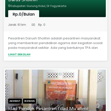
Ustadz Fahrudinâ€“ Ustadz M. Abduh Tuasikal, S.T.,
Kabupaten Gunung Kidul, DI Yogyakarta
M.Sc.â€“ Ustadz Amir As-Soronji, Lc. M.Pd.Iâ€“ Ustadz
Ahmad Mz. S.S.â€“ Ustadz Ammi Nur Baâ€™its, S.T.â€“
Rp.0/Bulan
Ustadz...
(Pondok Pesantren)
Jarak: 61 km
Rp. 0
Pesantren Darush Sholihin adalah pesantren masyarakat
yang memberikan pendidikan agama dan kegiatan sosial
pada masyarakat sekitar. Ada yang bentuknya TPA dan
pengajian umum dari anak-anak, remaja, dewasa hingga
LIHAT SEKOLAH
sepuh.
AKHWAT
IKHWAN
Idad Pondok Pesantren I'dad Mu'allimil