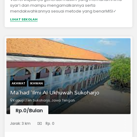
syar’i dan mampu mengamalkannya serta
mendakwahkannya sesuai metode yang benarMISI✓
Menyelenggarakan pendidikan yang berbasis pondok
LIHAT SEKOLAH
pesantren. ✓ Menyiapkan sumber daya manusia dan
sarana dakwah. ✓ Melaksanakan kegiatan dakwah dan
sosial kemasyarakatan.
AKHWAT
IKHWAN
Ma'had 'Ilmi Al Ukhuwah Sukoharjo
Kabupaten Sukoharjo, Jawa Tengah
Rp.0/Bulan
(Pondok Pesantren)
Jarak: 3 km
Rp. 0