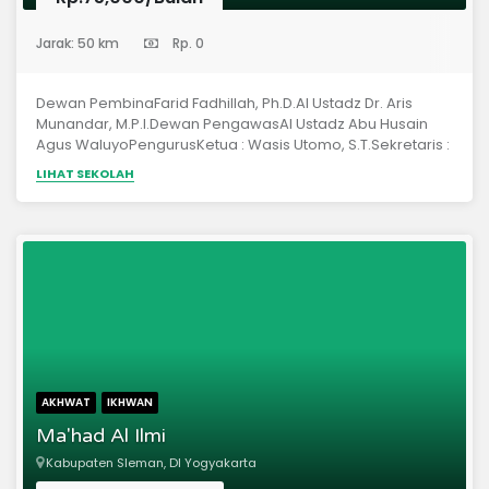
(Pondok Pesantren)
Jarak: 50 km
Rp. 0
Dewan PembinaFarid Fadhillah, Ph.D.Al Ustadz Dr. Aris
Munandar, M.P.I.Dewan PengawasAl Ustadz Abu Husain
Agus WaluyoPengurusKetua : Wasis Utomo, S.T.Sekretaris :
Al Farisi, S.T.Bendahara : Herbi Yuliantoro, S.Si.
LIHAT SEKOLAH
AKHWAT
IKHWAN
Ma'had Al Ilmi
Kabupaten Sleman, DI Yogyakarta