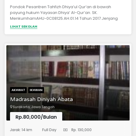
Pondok Pesantren Tahfizh Dhiya’ul Qur’an di bawah
payung hukum Yayasan Dhiya’ Al-Qur’an. SK.
MenkumhamAHU-0C08125.AH.01.14 Tahun 2017.Jenjang
pendidikan :a. Mutawassithahb. Aliyah , pengabdian 1
LIHAT SEKOLAH
(satu) tahunc. IMQI (I’dad Muhafizhil Qur’an wal Imam /
kaderisasi guru tahfizh dan imam), pengabdian1(satu)
tahun.
AKHWAT
IKHWAN
Madrasah Diniyah Abata
Surakarta, Jawa Tengah
Rp.80,000/Bulan
(Pondok Pesantren)
Jarak: 14 km
Full Day
Rp. 130,000