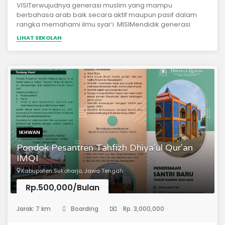
VISITerwujudnya generasi muslim yang mampu
berbahasa arab baik secara aktif maupun pasif dalam
rangka memahami ilmu syar’i .MISIMendidik generasi
muslim yang cakap berbahasa arab , beriman, bertaqwa,
LIHAT SEKOLAH
berakhlaq mulia dan menjunjung tinggi nilai ukhuwah
islamiyahMendidik santri untuk memiliki kecakapan
berbahasa arab dalam rangka menyiapkan pendidikan
jenjang madrasah aliyah di pesantren
IKHWAN
Pondok Pesantren Tahfizh Dhiya'ul Qur'an
IMQI
Kabupaten Sukoharjo, Jawa Tengah
Rp.500,000/Bulan
(Pondok Pesantren)
Jarak: 7 km
Boarding
Rp. 3,000,000