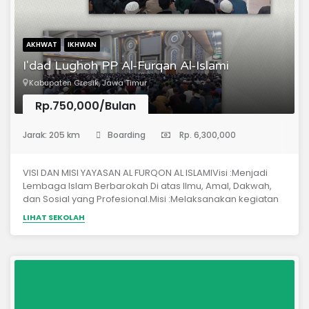
AKHWAT
IKHWAN
I'dad Lughoh PP Al-Furqan Al-Islami
Kabupaten Gresik, Jawa Timur
Rp.750,000/Bulan
(Pondok Pesantren)
Jarak: 205 km
Boarding
Rp. 6,300,000
VISI DAN MISI YAYASAN AL FURQON AL ISLAMIVisi :Menjadi
Lembaga Islam Berbarokah Di atas Ilmu, Amal, Dakwah,
dan Sosial yang Profesional.Misi :Melaksanakan kegiatan
yang bertujuan meningkatkan keimanan dan
LIHAT SEKOLAH
ketaqwaan.Menegakkan dan mengajarkan nilai-nilai
Islam berlandaskan Al-Qur’an dan as-Sunnah sesuai
pemahaman salafush shalih.Menyelenggarakan system
Pendidikan yang berkualitas dan membimbing
pengamalan nilai-nilai keislaman.Melaksanakan kegiatan
dakwah dan sosial yang berbasis pada pemberdayaan
masyarakat.Membangun hubungan harmonis dengan