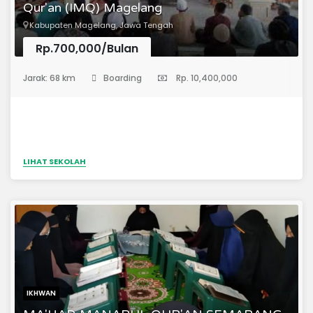
Qur'an (IMQ) Magelang
Kabupaten Magelang, Jawa Tengah
Rp.700,000/Bulan
(Pondok Pesantren)
Jarak: 68 km
Boarding
Rp. 10,400,000
LIHAT SEKOLAH
IKHWAN