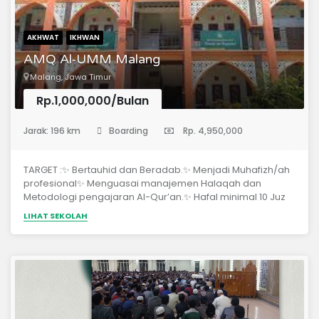
AKHWAT
IKHWAN
AMQ Al-UMM Malang
Malang, Jawa Timur
Rp.1,000,000/Bulan
(Pondok Pesantren)
Jarak: 196 km
Boarding
Rp. 4,950,000
TARGET :✨ Bertauhid dan Beradab.✨ Menjadi Muhafizh/ah
profesional✨ Menguasai manajemen Halaqah dan
Metodologi pengajaran Al-Qur’an.✨ Hafal minimal 10 Juz
dengan bacaan yang benar.✨ Menguasai Matan Tajwid
LIHAT SEKOLAH
“Jazariyyah” (bersanad).✨ Menguasai dasar-dasar ilmu
syar’i (bersanad).✨ Mampu berbahasa Arab untuk
memahami al-Qur`an (tadabbur).