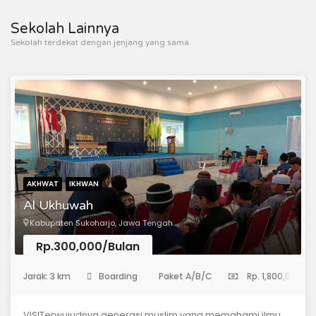
Sekolah Lainnya
Sekolah terdekat dengan jenjang yang sama.
AKHWAT
IKHWAN
Al Ukhuwah
Kabupaten Sukoharjo, Jawa Tengah
Rp.300,000/Bulan
(Pondok Pesantren)
Jarak: 3 km
Boarding
Paket A/B/C
Rp. 1,800,000
VISITerwujudnya generasi muslim yang memahami ilmu