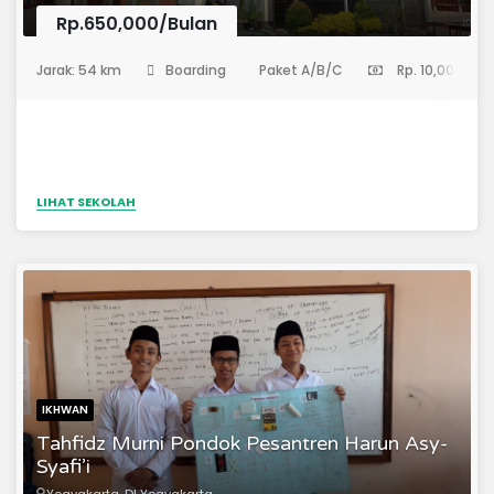
Rp.650,000/Bulan
(Pondok Pesantren)
Jarak: 54 km
Boarding
Paket A/B/C
Rp. 10,000,000
LIHAT SEKOLAH
IKHWAN
Tahfidz Murni Pondok Pesantren Harun Asy-
Syafi’i
Yogyakarta, DI Yogyakarta