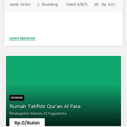
(Pondok Pesantren)
Jarak: 43 km
Boarding
Paket A/B/C
Rp. 4,550,000
LIHAT SEKOLAH
IKHWAN
Rumah Tahfidz Qur'an Al Fata
Kabupaten Sleman, DI Yogyakarta
Rp.0/Bulan