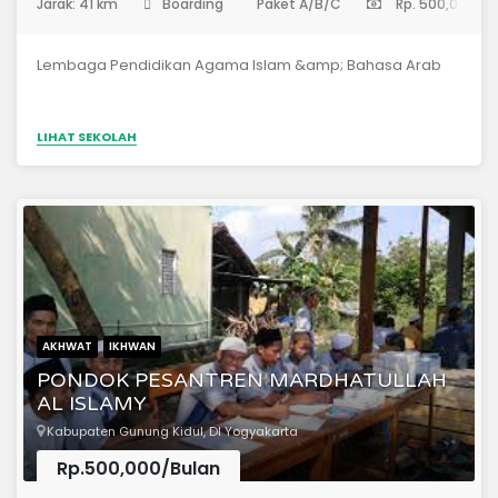
Jarak: 41 km
Boarding
Paket A/B/C
Rp. 500,000
Lembaga Pendidikan Agama Islam &amp; Bahasa Arab
LIHAT SEKOLAH
AKHWAT
IKHWAN
PONDOK PESANTREN MARDHATULLAH
AL ISLAMY
Kabupaten Gunung Kidul, DI Yogyakarta
Rp.500,000/Bulan