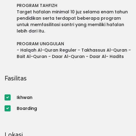
PROGRAM TAHFIZH
Target hafalan minimal 10 juz selama enam tahun
pendidikan serta terdapat beberapa program
untuk memfasilitasi santri yang memiliki hafalan
lebih dari itu.
PROGRAM UNGGULAN
- Halqah Al-Quran Reguler
- Takhassus Al-Qura
n -
Bait Al-Qura
n - Daar Al-Qur
an - Daar Al- H
ad
its
Fasilitas
Ikhwan
Boarding
Lokasi