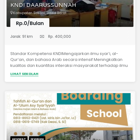
KNDI DAARUSSUNNAH
Kabupaten Bekasi, Jawa Barat
Rp.0/Bulan
(Pondok Pesantren)
Jarak: 91 km
Rp. 400,000
Standar Kompetensi KNDIMengajarkan ilmu syar’i, al-
Qur’an, dan bahasa Arab secara intensif Meningkatkan
kualitas dan kuantitas interaksi masyarakat terhadap ilmu
syar’i, al-Qur’an, dan bahasa Arab1. Hafal Juz 28-
LIHAT SEKOLAH
302. Memahami fiqih dasar Rukun Islam3. Mampu
berbahasa Arab secara lisan dan tulisan4. Berakhlaq
MuliaKegiatan KNDI:1. Terbuka Untuk Umum2. Belajar setiap
Ahad3. Kajian setiap semester4. Kajian akhir semester
AKHWAT
IKHWAN