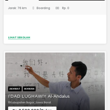
aman...
(Pondok Pesantren)
Jarak: 76 km
Boarding
Rp. 0
LIHAT SEKOLAH
AKHWAT
IKHWAN
I'DAD LUGHAWIY Al-Andalus
Kabupaten Bogor, Jawa Barat