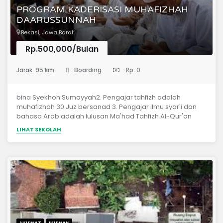
PROGRAM KADERISASI MUHAFIZHAH
DAARUSSUNNAH
Bekasi, Jawa Barat
Rp.500,000/Bulan
(Pondok Pesantren)
Jarak: 95 km
Boarding
Rp. 0
bina Syekhoh Sumayyah2. Pengajar tahfizh adalah
muhafizhah 30 Juz bersanad 3. Pengajar ilmu syar'i dan
bahasa Arab adalah lulusan Ma'had Tahfizh Al-Qur'an
Daarussunnah Bekasi dan LIPIA Jakarta
LIHAT SEKOLAH