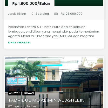
Rp.1,800,000/Bulan
(Pondok Pesantren)
Jarak: 86 km
Boarding
Rp. 25,000,000
Pesantren Tahfizh Al Hunafa Putra adalah sebuah
lembaga pendidikan yang menginduk pada Kementerian
Agama. Memiliki 3 Program yaitu MTs, MA dan Program
Tahfizh Intensif 1 atau 2 Tahun. untuk lokasi pesantren
LIHAT SEKOLAH
tahfizh putra yaitu di Setu Bekasi. dan Pesantren Tahfizh Al
Hunafa juga membuka program beasiswa bagi yang
berprestasi dan kurang mampu.
AKHWAT
IKHWAN
TADRIBUL MU'ALIMIN AL ASHLEIN
Tangerang, Banten