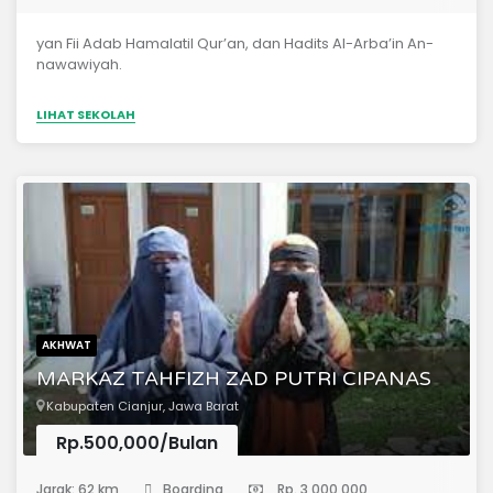
yan Fii Adab Hamalatil Qur’an, dan Hadits Al-Arba’in An-
nawawiyah.
LIHAT SEKOLAH
AKHWAT
MARKAZ TAHFIZH ZAD PUTRI CIPANAS
Kabupaten Cianjur, Jawa Barat
Rp.500,000/Bulan
(Pondok Pesantren)
Jarak: 62 km
Boarding
Rp. 3,000,000