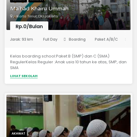
Ma'had Khairu Ummah
Jakarta Timur, DKI Jakarta
Rp.0/Bulan
(Pondok Pesantren)
Jarak: 93 km
Full Day
Boarding
Paket A/B/C
Rp
Kelas boarding school:Paket B (SMP) dan C (SMA)
RegulerKelas Reguler :Anak usia 10 tahun ke atas, SMP, dan
SMA
LIHAT SEKOLAH
AKHWAT