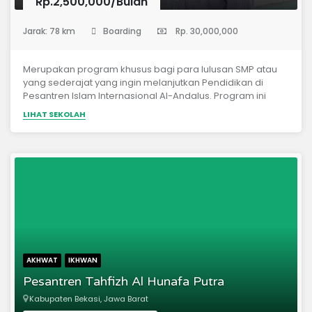
Rp.2,500,000/Bulan
(Pondok Pesantren)
Jarak: 78 km
Boarding
Rp. 30,000,000
Merupakan program khusus bagi para lulusan SMP atau
yang sederajat yang ingin melanjutkan Pendidikan di
Pesantren Islam Internasional Al-Andalus. Program ini
berlangsung selama 1 tahun penuh sebelum para
LIHAT SEKOLAH
santri/santriwati melanjutkan Pendidikan di jenjang SMA IT
Al-Andalus. Selama mengikuti program ini para
santri/santriwati akan secara intens mempelajari Bahasa
arab dan pengenalan dasar-dasar agama sebagai
belak untuk tingkatan selanjutnya.
AKHWAT
IKHWAN
Pesantren Tahfizh Al Hunafa Putra
Kabupaten Bekasi, Jawa Barat