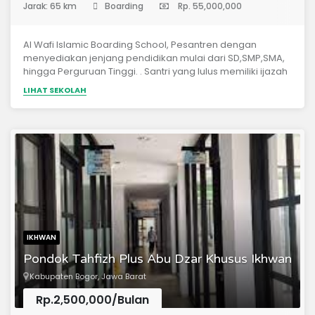
Jarak: 65 km
Boarding
Rp. 55,000,000
Al Wafi Islamic Boarding School, Pesantren dengan
menyediakan jenjang pendidikan mulai dari SD,SMP,SMA,
hingga Perguruan Tinggi. . Santri yang lulus memiliki ijazah
diknas yang saat ini alhamdulillah baik smp dan sma telah
LIHAT SEKOLAH
ter akreditasi A unggul, dan untuk agama (dinniyah)
mengadopsi kurikulum dari Universitas Islam Madinah. .
Dalam Metode pembelajaran menggunakan Active
Learning and Islamic Charcter Integrated membuat
pembelajaran menjadi menyenangkan dan tidak lagi
kaku seperti stigma negatif terhadap pesantren biasanya.
IKHWAN
Pondok Tahfizh Plus Abu Dzar Khusus Ikhwan
Kabupaten Bogor, Jawa Barat
Rp.2,500,000/Bulan