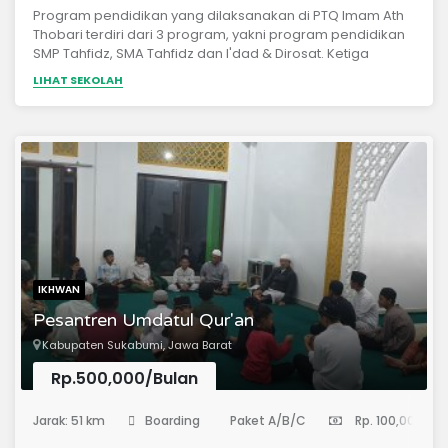
Program pendidikan yang dilaksanakan di PTQ Imam Ath
Thobari terdiri dari 3 program, yakni program pendidikan
SMP Tahfidz, SMA Tahfidz dan I'dad & Dirosat. Ketiga
program tersebut dilaksanakan dengan konsep boarding
LIHAT SEKOLAH
school (pondok). Adapun jadwal penjengukan dan
kepulangan santri yang akan diatur sesuai dengan alokasi
waktu (kalender akademik) yang telah
ditentukan.Kurikulum yang dilaksanakan di PTQ Imam Ath
Thobari terdiri dari kurikulum Diniyah 50%, bahasa Arab
25%, dan Pengetahuan Umum 25%.
IKHWAN
Pesantren Umdatul Qur'an
Kabupaten Sukabumi, Jawa Barat
Rp.500,000/Bulan
(Pondok Pesantren)
Jarak: 51 km
Boarding
Paket A/B/C
Rp. 100,000