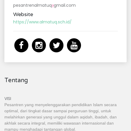
pesantrenalmatuq
gmail.com
@
Website
https://www.almatuq.sch.id/
Tentang
VISI
Pesantren yang menyelenggarakan pendidikan Islam secara
optimal, dari tingkat dasar sampai perguruan tinggi, untuk
melahirkan generasi yang unggul dalam aqidah, ibadah, dan
akhlak secara integral, memiliki wawasan internasional dan
mampu menghadapi tantangan global.