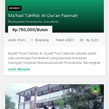
AKHWAT
Ma'had Tahfidz Al-Qur'an Fatimah
Kabupaten Purwakarta, Jawa Barat
Rp.750,000/Bulan
(Pondok Pesantren)
Jarak: 111 km
Boarding
Paket A/B/C
Rp. 6,250,000
Maâ€™had Tahfidz Al-Quâ€™ran Fatimah adalah salah
satu Lembaga Pendidikan yang berada di bawah
naungan Yayasan Manarussunnah Purwakarta. Berangkat
dari harapan yang begitu besar dari kaum muslimin
LIHAT SEKOLAH
secara umum dan orang tua khususnya yang ingin anak-
anaknya menjadi penghafal Al-Qurâ€™an maka
terbentuklah Maâ€™had Al-Qurâ€™an yang kami beri
nama Maâ€™had Thfidz Al-Qurâ€™an Fatimah