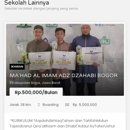
Sekolah Lainnya
Sekolah terdekat dengan jenjang yang sama.
IKHWAN
MA'HAD AL IMAM ADZ DZAHABI BOGOR
Kabupaten Bogor, Jawa Barat
Rp.500,000/Bulan
(Pondok Pesantren)
Jarak: 38 km
Boarding
Rp. 5,000,000
*KURIKULUM:*AqidahAkhlaqTahsin dan TahfizhMutun
TajwidUshul Qira'atRasm dan Dhabt'Addul AyTafsirUshul