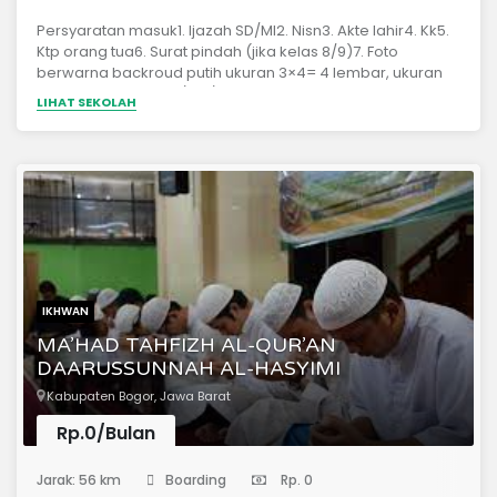
Persyaratan masuk1. Ijazah SD/MI2. Nisn3. Akte lahir4. Kk5.
Ktp orang tua6. Surat pindah (jika kelas 8/9)7. Foto
berwarna backroud putih ukuran 3×4= 4 lembar, ukuran
4×6= 2 lembar8. KIP/KIA/KISBiaya pendidikan pesantren
LIHAT SEKOLAH
umdatul quran sukabumi tahun ajaran 2021-2022Sekali
bayar1. Pendaftaran Rp. 100.0002. Perlengkapan asrama
(ranjang, kasur, bantal, lemari ) Rp. 2.500.0003. Alquran
tulis Rp. 250.000Total Rp. 2.850.0004. Infaq bangunan
semampunyaBiaya perbulan1. Uang makan Rp. 500.0002.
Infaq pendidikan semampunya
IKHWAN
MA’HAD TAHFIZH AL-QUR’AN
DAARUSSUNNAH AL-HASYIMI
Kabupaten Bogor, Jawa Barat
Rp.0/Bulan
(Pondok Pesantren)
Jarak: 56 km
Boarding
Rp. 0