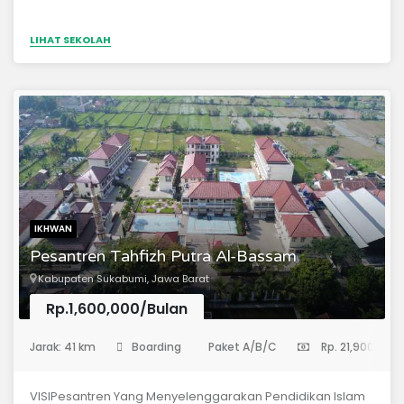
LIHAT SEKOLAH
IKHWAN
Pesantren Tahfizh Putra Al-Bassam
Kabupaten Sukabumi, Jawa Barat
Rp.1,600,000/Bulan
(Pondok Pesantren)
Jarak: 41 km
Boarding
Paket A/B/C
Rp. 21,900,000
VISIPesantren Yang Menyelenggarakan Pendidikan Islam