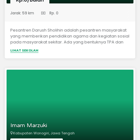
Ahlussunnah wal Jamaah.Staaf Pengajar Para Muhaffidz
(Pondok Pesantren)
&amp; Muhaffidzoh yg berkompeten Asatidz Alumni LIPIA
Jarak: 59 km
Rp. 0
dan Maahid...
Pesantren Darush Sholihin adalah pesantren masyarakat
yang memberikan pendidikan agama dan kegiatan sosial
pada masyarakat sekitar. Ada yang bentuknya TPA dan
pengajian umum dari anak-anak, remaja, dewasa hingga
LIHAT SEKOLAH
sepuh.
Imam Marzuki
Kabupaten Wonogiri, Jawa Tengah