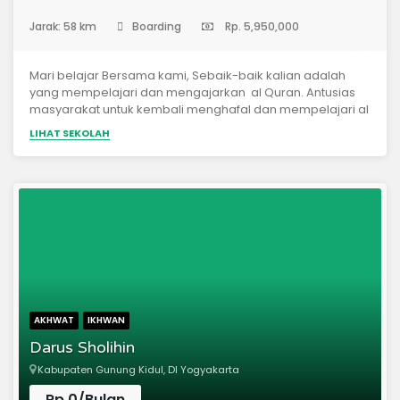
(Pondok Pesantren)
Jarak: 58 km
Boarding
Rp. 5,950,000
Mari belajar Bersama kami, Sebaik-baik kalian adalah
yang mempelajari dan mengajarkan al Quran. Antusias
masyarakat untuk kembali menghafal dan mempelajari al
Quran. Ini bisa kita lihat dari merebaknya sekolah-sekolah
LIHAT SEKOLAH
dan lembaga pendidikan islam yang memeberikan
muatan pelajaran tahfidzul Quran. Lembaga-lembaga ini
tumbuh dengan cepat bak jamur di musim penghujan.
PPTQ Nurus Sunnah dengan ini merintis pondok pesantren
tahfidzul Quran untuk mencetak kader calon penghafal
dan guru al Qurâ€™an. Berusaha meniti jalan Rosulullah
dan para sahabatnya dalam mempelajari dan
mengajarkan al QuranMengadakan kegiatan belajar dan
mengajar al Quran dengan metode yang baik, benar dan
menyenangkan serta menyediakan sarana yang
komprehensif Menyediakan SDM yang unggul dan
AKHWAT
IKHWAN
berkualitas dibidangnya Sebagai ladang untuk beramal
Darus Sholihin
sholih bagi murid, guru, oraorang tua dan seluruh
masyarakat Kurikulum Pembelajaran Tahfizh Al-Quran 30
Kabupaten Gunung Kidul, DI Yogyakarta
Juz Pembelajaran Mutun TajwidPembelajaran Bahasa
Arab DasarPembentukan Akhlakul Karimah dan Aqidah
Rp.0/Bulan