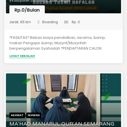
Kabupaten Semarang, Jawa Tengah
Rp.0/Bulan
(Pondok Pesantren)
Jarak: 65 km
Boarding
Rp. 0
*FASILITAS* Bebas biaya pendidikan, asrama, &amp;
makan Pengajar &amp; Musyrif/Musyrifah
berpengalaman Syahadah *PENDAFTARAN CALON
HAFIZH/HAFIZAH BARU* *SYARAT PENDAFTAR 1. Usia 17-25
LIHAT SEKOLAH
tahun 2. Belum Menikah 3. Tekad &amp; Keinginan kuat
untuk menyelesaikan hafalan selama 1 tahun 4. Berakhlak
baik dan siap taat peraturan 5. Mampu membaca Qur'an
dengan baik &amp; benar 6. Sehat jasmani &amp; rohani
7. *Tidak merokok &amp; tidak bermusik*8. Tidak sedang
terikat dengan lembaga lain9. Diutamakan yang sudah
memiliki hafalan10. Membawa berkas (bagi yang lulus)
yaitu:FC Identitas (KTP/Kartu Pelajar) 3 LembarFC Kartu
Keluarga 3 LembarIjazah pendidikan terakhir (Asli)Akte
Kelahiran (Asli)Surat keterangan sehat dari dokterSurat
izin belajar dari orang tuaSurat rekomendasi tokoh atau
AKHWAT
IKHWAN
lembagaKontrak Belajar ( Disediakan Ma'had )
MA'HAD MANARUL QUR'AN SEMARANG