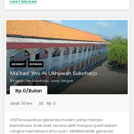
LIHAT SEKOLAH
pesantren. ✓ Menyiapkan sumber daya manusia dan
sarana dakwah. ✓ Melaksanakan kegiatan dakwah dan
sosial kemasyarakatan.
AKHWAT
IKHWAN
Ma'had 'Ilmi Al Ukhuwah Sukoharjo
Kabupaten Sukoharjo, Jawa Tengah
Rp.0/Bulan
(Pondok Pesantren)
Jarak: 30 km
Rp. 0
VISITerwujudnya generasi muslim yang mampu
berbahasa arab baik secara aktif maupun pasif dalam
rangka memahami ilmu syar’i .MISIMendidik generasi