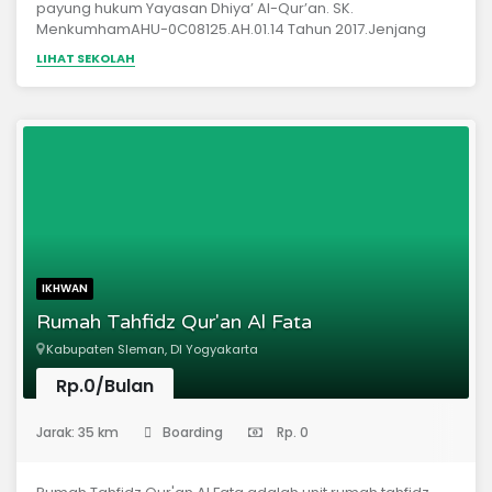
payung hukum Yayasan Dhiya’ Al-Qur’an. SK.
MenkumhamAHU-0C08125.AH.01.14 Tahun 2017.Jenjang
pendidikan :a. Mutawassithahb. Aliyah , pengabdian 1
LIHAT SEKOLAH
(satu) tahunc. IMQI (I’dad Muhafizhil Qur’an wal Imam /
kaderisasi guru tahfizh dan imam), pengabdian1(satu)
tahun.
IKHWAN
Rumah Tahfidz Qur'an Al Fata
Kabupaten Sleman, DI Yogyakarta
Rp.0/Bulan
(Pondok Pesantren)
Jarak: 35 km
Boarding
Rp. 0