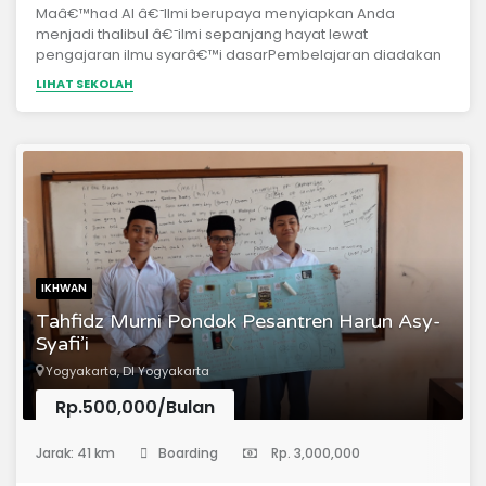
Maâ€™had Al â€˜Ilmi berupaya menyiapkan Anda
menjadi thalibul â€˜ilmi sepanjang hayat lewat
pengajaran ilmu syarâ€™i dasarPembelajaran diadakan
di waktu sore saat umumnya rutinitas kampus dan
LIHAT SEKOLAH
perkantoran sudah selesai.Materi
PelajaranAqidahTauhidUshul fiqh dan fiqhUshul tafsir dan
tafsirMustholah haditsManhajBahasa ArabAdabKegiatan
PembelajaranKajian regulerKajian non reguler
(dauroh)Setoran hafalan Al QuranSetoran hafalan hadits
Arbain NawawiPelatihan penyembelihan hewan kurban,
ceramah, dllPenugasanStaff PengajarPengajar Ponpes
JamilurrahmanPengajar Ponpes Halamatul
Qurâ€™anPengajar Ponpes Islamic Center Bin Baz
IKHWAN
Tahfidz Murni Pondok Pesantren Harun Asy-
Syafi’i
Yogyakarta, DI Yogyakarta
Rp.500,000/Bulan
(Pondok Pesantren)
Jarak: 41 km
Boarding
Rp. 3,000,000