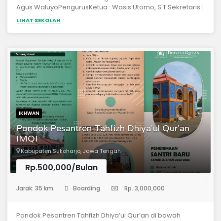
Agus WaluyoPengurusKetua : Wasis Utomo, S.T.Sekretaris :
Al Farisi, S.T.Bendahara : Herbi Yuliantoro, S.Si.
LIHAT SEKOLAH
IKHWAN
Pondok Pesantren Tahfizh Dhiya'ul Qur'an
IMQI
Kabupaten Sukoharjo, Jawa Tengah
Rp.500,000/Bulan
(Pondok Pesantren)
Jarak: 35 km
Boarding
Rp. 3,000,000
Pondok Pesantren Tahfizh Dhiya’ul Qur’an di bawah