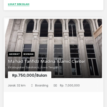
muslim yang cakap berbahasa arab , beriman, bertaqwa,
LIHAT SEKOLAH
berakhlaq mulia dan menjunjung tinggi nilai ukhuwah
islamiyahMendidik santri untuk memiliki kecakapan
berbahasa arab dalam rangka menyiapkan pendidikan
jenjang madrasah aliyah di pesantren
AKHWAT
IKHWAN
Ma'had Tahfidz Madina Islamic Center
Kabupaten Sukoharjo, Jawa Tengah
Rp.750,000/Bulan
(Pondok Pesantren)
Jarak: 32 km
Boarding
Rp. 7,000,000