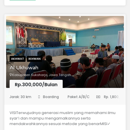
AKHWAT
IKHWAN
Al Ukhuwah
Kabupaten Sukoharjo, Jawa Tengah
Rp.300,000/Bulan
(Pondok Pesantren)
Jarak: 30 km
Boarding
Paket A/B/C
Rp. 1,800,000
VISITerwujudnya generasi muslim yang memahami ilmu
syar’i dan mampu mengamalkannya serta
mendakwahkannya sesuai metode yang benarMISI✓
Menyelenggarakan pendidikan yang berbasis pondok