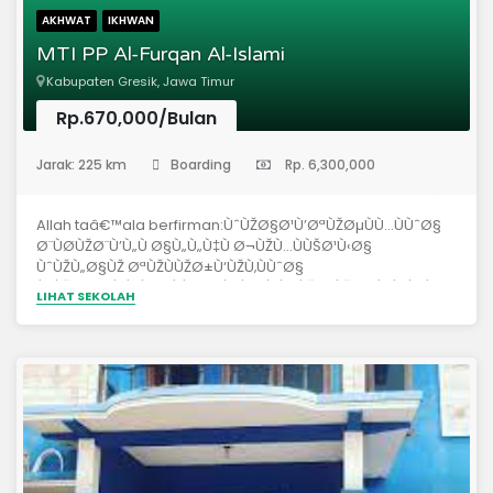
AKHWAT
IKHWAN
MTI PP Al-Furqan Al-Islami
Kabupaten Gresik, Jawa Timur
Rp.670,000/Bulan
(Pondok Pesantren)
Jarak: 225 km
Boarding
Rp. 6,300,000
Allah taâ€™ala berfirman:ÙˆÙŽØ§Ø¹Ù’ØªÙŽØµÙÙ…ÙÙˆØ§
Ø¨ÙØ­ÙŽØ¨Ù’Ù„Ù Ø§Ù„Ù„Ù‡Ù Ø¬ÙŽÙ…ÙÙŠØ¹Ù‹Ø§
ÙˆÙŽÙ„Ø§ÙŽ ØªÙŽÙÙŽØ±Ù‘ÙŽÙ‚ÙÙˆØ§
ÙˆÙŽØ§Ø°Ù’ÙƒÙØ±ÙÙˆØ§ Ù†ÙØ¹Ù’Ù…ÙŽØªÙŽ Ø§Ù„Ù„Ù‡Ù
LIHAT SEKOLAH
Ø¹ÙŽÙ„ÙŽÙŠÙ’ÙƒÙÙ…Ù’ Ø¥ÙØ°Ù’ ÙƒÙÙ†ØªÙÙ…Ù’
Ø£ÙŽØ¹Ù’Ø¯ÙŽØ¢Ø¡Ù‹ ÙÙŽØ£ÙŽÙ„Ù‘ÙŽÙÙŽ Ø¨ÙŽÙŠÙ’Ù†ÙŽ
Ù‚ÙÙ„ÙÙˆØ¨ÙÙƒÙÙ…Ù’ ÙÙŽØ£ÙŽØµÙ’Ø¨ÙŽØ­Ù’ØªÙÙ…
Ø¨ÙÙ†ÙØ¹Ù’Ù…ÙŽØªÙÙ‡Ù Ø¥ÙØ®Ù’ÙˆÙŽØ§Ù†Ù‹Ø§
ÙˆÙŽÙƒÙÙ†ØªÙÙ…Ù’ Ø¹ÙŽÙ„ÙŽÙ‰ Ø´ÙŽÙÙŽØ§ Ø­
ÙÙÙ’Ø±ÙŽØ©Ù Ù…Ù‘ÙÙ†ÙŽ Ø§Ù„Ù†Ù‘ÙŽØ§Ø±Ù
ÙÙŽØ£ÙŽÙ†Ù‚ÙŽØ°ÙŽÙƒÙÙ… Ù…Ù‘ÙÙ†Ù’Ù‡ÙŽØ§
ÙƒÙŽØ°ÙŽÙ„ÙÙƒÙŽ ÙŠÙØ¨ÙŽÙŠÙ‘ÙÙ†Ù Ø§Ù„Ù„Ù‡Ù
Ù„ÙŽÙƒÙÙ…Ù’ Ø¡ÙŽØ§ÙŠÙŽØ§ØªÙÙ‡Ù Ù„ÙŽØ¹ÙŽÙ„Ù‘ÙŽÙƒÙÙ…