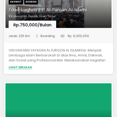
AKHWAT
IKHWAN
I'dad Lughoh PP Al-Furqan Al-Islami
Kabupaten Gresik, Jawa Timur
Rp.750,000/Bulan
(Pondok Pesantren)
Jarak: 225 km
Boarding
Rp. 6,300,000
VISI DAN MISI YAYASAN AL FURQON AL ISLAMIVisi :Menjadi
Lembaga Islam Berbarokah Di atas Ilmu, Amal, Dakwah,
dan Sosial yang Profesional.Misi :Melaksanakan kegiatan
yang bertujuan meningkatkan keimanan dan
LIHAT SEKOLAH
ketaqwaan.Menegakkan dan mengajarkan nilai-nilai
Islam berlandaskan Al-Qur’an dan as-Sunnah sesuai
pemahaman salafush shalih.Menyelenggarakan system
Pendidikan yang berkualitas dan membimbing
pengamalan nilai-nilai keislaman.Melaksanakan kegiatan
dakwah dan sosial yang berbasis pada pemberdayaan
masyarakat.Membangun hubungan harmonis dengan
masyarakat.Mengembangkan sumber daya manusia
yang profesional.