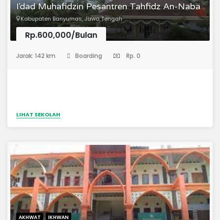
I’dad Muhafidzin Pesantren Tahfidz An-Naba
Kabupaten Banyumas, Jawa Tengah
Rp.600,000/Bulan
(Pondok Pesantren)
Jarak: 142 km
Boarding
Rp. 0
LIHAT SEKOLAH
AKHWAT
IKHWAN