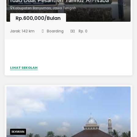
I’dad Duat Pesantren Tahfidz An-Naba
Kabupaten Banyumas, Jawa Tengah
Rp.600,000/Bulan
(Pondok Pesantren)
Jarak: 142 km
Boarding
Rp. 0
LIHAT SEKOLAH
IKHWAN