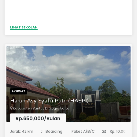
LIHAT SEKOLAH
AKHWAT
Harun Asy Syafi'i Putri (HASPI)
Kabupaten Bantul, DI Yogyakarta
Rp.650,000/Bulan
(Pondok Pesantren)
Jarak: 42 km
Boarding
Paket A/B/C
Rp. 10,000,000