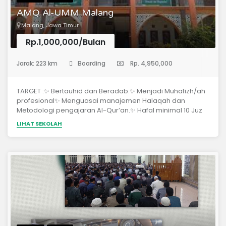
AMQ Al-UMM Malang
Malang, Jawa Timur
Rp.1,000,000/Bulan
(Pondok Pesantren)
Jarak: 223 km
Boarding
Rp. 4,950,000
TARGET :✨ Bertauhid dan Beradab.✨ Menjadi Muhafizh/ah
profesional✨ Menguasai manajemen Halaqah dan
Metodologi pengajaran Al-Qur’an.✨ Hafal minimal 10 Juz
dengan bacaan yang benar.✨ Menguasai Matan Tajwid
LIHAT SEKOLAH
“Jazariyyah” (bersanad).✨ Menguasai dasar-dasar ilmu
syar’i (bersanad).✨ Mampu berbahasa Arab untuk
memahami al-Qur`an (tadabbur).