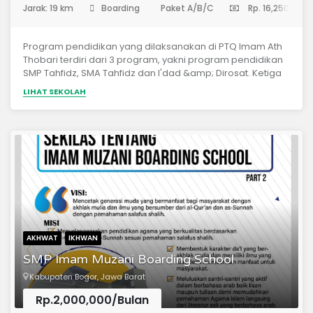
Jarak: 19 km
Boarding
Paket A/B/C
Rp. 16,250,000
Program pendidikan yang dilaksanakan di PTQ Imam Ath
Thobari terdiri dari 3 program, yakni program pendidikan
SMP Tahfidz, SMA Tahfidz dan I'dad &amp; Dirosat. Ketiga
program tersebut dilaksanakan dengan konsep boarding
LIHAT SEKOLAH
school (pondok). Adapun jadwal penjengukan dan
kepulangan santri yang akan diatur sesuai dengan alokasi
waktu (kalender akademik) yang telah
ditentukan.Kurikulum yang dilaksanakan di PTQ Imam Ath
Thobari terdiri dari kurikulum Diniyah 50%, bahasa Arab
25%, dan Pengetahuan Umum 25%.&nbsp;&nbsp;
AKHWAT
IKHWAN
SMP Imam Muzani Boarding School
Kabupaten Bogor, Jawa Barat
Rp.2,000,000/Bulan