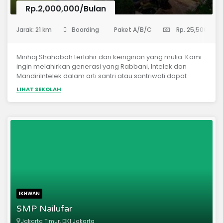
Rp.2,000,000/Bulan
(Sekolah Menengah Pertama)
Jarak: 21 km
Boarding
Paket A/B/C
Rp. 25,500,000
Minhaj Shahabah terlahir dari keinginan yang mulia. Kami
ingin melahirkan generasi yang Rabbani, Intelek dan
MandiriIntelek dalam arti santri atau santriwati dapat
memiliki kemampuan dibidang umum, yang mana dapat
LIHAT SEKOLAH
menjadi bekal dalam menghadapi era globalisasi.Mandiri
secara kedawasaan, mempunyai kemampuan ketika
terjun dimasyarakat dalam menghadapi kehidupan atau
keahlian dunia.
IKHWAN
SMP Nailufar
Jakarta Timur, DKI Jakarta