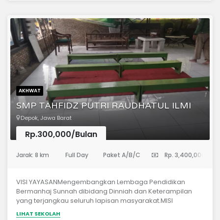
Qur’anWawancara calon santri dan orang tua
AKHWAT
SMP TAHFIDZ PUTRI RAUDHATUL ILMI
Depok, Jawa Barat
Rp.300,000/Bulan
(Sekolah Menengah Pertama)
Jarak: 8 km
Full Day
Paket A/B/C
Rp. 3,400,000
VISI YAYASANMengembangkan Lembaga Pendidikan
Bermanhaj Sunnah dibidang Dinniah dan Keterampilan
yang terjangkau seluruh lapisan masyarakat.MISI
YAYASANMenyediakan pendidikan Putri setara SMP yang
LIHAT SEKOLAH
berorientasi pada hafalan Al-Qur’an dan Hadist serta