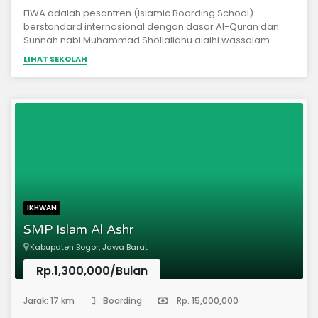
FIWA adalah pesantren (Islamic Boarding School)
berstandard internasional dengan dasar Al-Quran dan
Sunnah nabi Muhammad Shollallahu alaihi wassalam
sesuai pemahaman salafus sholih. Kampus FIWA yang asri
LIHAT SEKOLAH
dan hijau berdiri di lahan seluas 3 ha di desa Kahrikil,
Kecamatan Ciseeng - Parung, Kab. Bogor, Jawa Barat dan
dapat ditempuh 1 - 1,5 jam dari Jakarta, Bogor, BSD dan
Depok. FIWA didirikan untuk menjawab kebutuhan umat
akan kader-kader Ulama, Pemimpindan Entrepreneur
yang berkualitas Global.
IKHWAN
SMP Islam Al Ashr
Kabupaten Bogor, Jawa Barat
Rp.1,300,000/Bulan
(Sekolah Menengah Pertama)
Jarak: 17 km
Boarding
Rp. 15,000,000