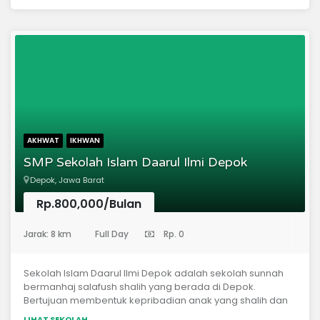
keterampilan.Menyediakan pendidikan Islam bagi
masyarakat (Tahsin, Tahfidz dan Bahasa
Arab)Menyediakan pelatihan keterampilan bagi
masyarakat (Komputer dan bisnis rumahan)
AKHWAT
IKHWAN
SMP Sekolah Islam Daarul Ilmi Depok
Depok, Jawa Barat
Rp.800,000/Bulan
(Sekolah Menengah Pertama)
Jarak: 8 km
Full Day
Rp. 0
Sekolah Islam Daarul Ilmi Depok adalah sekolah sunnah
bermanhaj salafush shalih yang berada di Depok.
Bertujuan membentuk kepribadian anak yang shalih dan
beraqidah shahih dengan pembiasaan adab dan akhlak
LIHAT SEKOLAH