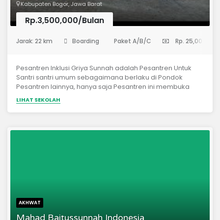
Kabupaten Bogor, Jawa Barat
Rp.3,500,000/Bulan
(Sekolah Menengah Pertama)
Jarak: 22 km
Boarding
Paket A/B/C
Rp. 25,000,000
Pesantren Inklusi Griya Sunnah adalah Pesantren Untuk
Santri santri umum sebagaimana berlaku di Pondok
Pesantren lainnya, hanya saja Pesantren ini membuka
kesempatan bagi santri-santri inklusi atau berkebutuhan
LIHAT SEKOLAH
khusus. Dari setiap kelas diberikan 3 sampai 4 kursi untuk
santri berkebutuhan khusus. Santri-santri Berkebutuhan
khusus dan santri umum lainnya disatukan dalam satu
ruangan bersama sehingga terjadi interaksi yang efektif
yang membawa santri berkebutuhan khusus tidak merasa
berbeda. Santri-santri berkebutuhan khusus yang sudah
bergabung hingga saat ini ada yang dari jenis : ADHD, ADD,
Slow Learner, Border Line, Delay Speech, Grahita dll.
AKHWAT
Mahad Baitussunnah Indonesia