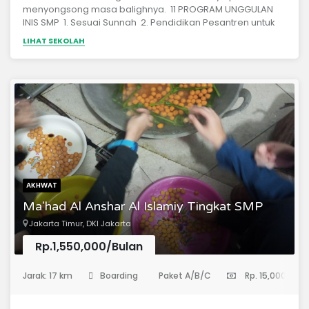
menyongsong masa balighnya. 11 PROGRAM UNGGULAN
INIS SMP 1. Sesuai Sunnah 2. Pendidikan Pesantren untuk
Pembiasaan Siswa dalam Tahfidz, Bahasa Arab, dan
LIHAT SEKOLAH
Bahasa Inggris 3. Tuntas Bahasa Arab 4. Tahfidz Terpadu
5. Tuntas Bahasa Inggris 6. Hanya 6 Mata Pelajaran per
Pekan 7. Teori dan Praktek 8. Half Day School 9. Kurikulum
dan Modul Mandiri 10. Biaya yang Terjangkau 11.
Pendidikan Kemandirian dan Kewirausahaan
AKHWAT
Ma'had Al Anshar Al Islamiy Tingkat SMP
Jakarta Timur, DKI Jakarta
Rp.1,550,000/Bulan
(Sekolah Menengah Pertama)
Jarak: 17 km
Boarding
Paket A/B/C
Rp. 15,000,000