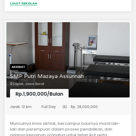
LIHAT SEKOLAH
AKHWAT
SMP Putri Mazaya Assunnah
Depok, Jawa Barat
Rp.1,900,000/Bulan
(Sekolah Menengah Pertama)
Jarak: 12 km
Full Day
Rp. 28,000,000
Munculnya krisis akhlak, bercampur baurnya murid laki-
laki dan perempuan dalam proses pendidikan, dan
adanya keinginan orangtua untuk tetap ikut serta