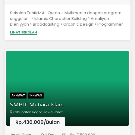
Sekolah Tahfidz Al-Quran + Multimedia dengan program
unggulan : > Islamic Characher Building > Amaliyah
Dieniyyah > Broadcasting > Graphic Design > Programmer
> E-Commerce
LIHAT SEKOLAH
AKHWAT
IKHWAN
SMPIT Mutiara Islam
Kabupaten Bogor, Jawa Barat
Rp.430,000/Bulan
(Sekolah Menengah Pertama)
Jarak: 18 km
Full Day
Rp. 7,500,000