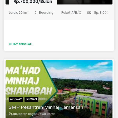
Rp.700,000/Bulan
(Sekolah Menengah Pertama)
Jarak: 20 km
Boarding
Paket A/B/C
Rp. 8,000,000
LIHAT SEKOLAH
AKHWAT
IKHWAN
SMP Pesantren Minhaj Tamansari
Kabupaten Bogor, Jawa Barat