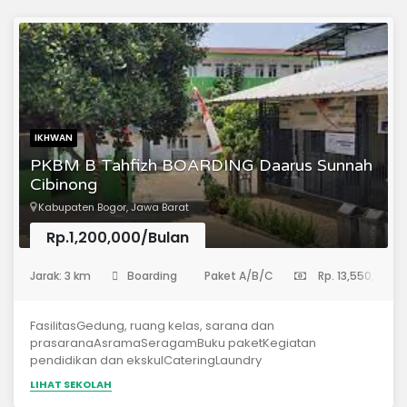
IKHWAN
PKBM B Tahfizh BOARDING Daarus Sunnah
Cibinong
Kabupaten Bogor, Jawa Barat
Rp.1,200,000/Bulan
(Sekolah Menengah Pertama)
Jarak: 3 km
Boarding
Paket A/B/C
Rp. 13,550,000
FasilitasGedung, ruang kelas, sarana dan
prasaranaAsramaSeragamBuku paketKegiatan
pendidikan dan ekskulCateringLaundry
servicePersyaratan PKBM B TahfizhMemiliki ijazah
LIHAT SEKOLAH
setingkat SDMengikuti tes seleksi membaca Al