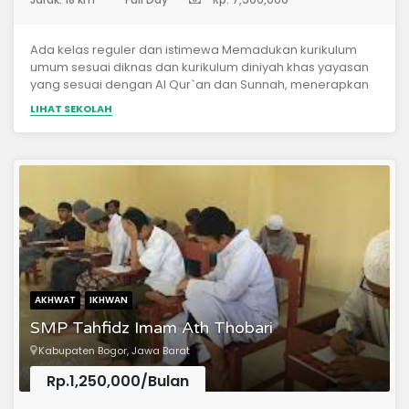
Ada kelas reguler dan istimewa Memadukan kurikulum
umum sesuai diknas dan kurikulum diniyah khas yayasan
yang sesuai dengan Al Qur`an dan Sunnah, menerapkan
sistem zonasi dalam penerimaan peserta didik baru
LIHAT SEKOLAH
AKHWAT
IKHWAN
SMP Tahfidz Imam Ath Thobari
Kabupaten Bogor, Jawa Barat
Rp.1,250,000/Bulan
(Sekolah Menengah Pertama)