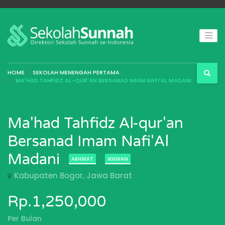
HOME
SEKOLAH MENENGAH PERTAMA
MA'HAD TAHFIDZ AL-QUR'AN BERSANAD IMAM NAFI'AL MADANI
Ma'had Tahfidz Al-qur'an
Bersanad Imam Nafi'Al
Madani
AKHWAT
IKHWAN
Kabupaten Bogor, Jawa Barat
Rp.1,250,000
Per Bulan