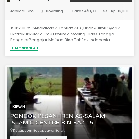
ilmu...
(Sekolah Menengah Pertama)
Jarak: 20 km
Boarding
Paket A/B/C
Rp. 16,800,000
Kurikulum Pendidikan✓ Tahfidz Al-Qur’an✓ Ilmu Syari✓
Ekstrakurikuler✓ Ilmu Umum✓ Moving Class Tenaga
PengajarPengajar Ma’had Bina Tahfidz Indonesia
merupakan lulusan STIBA Ar Raayah Sukabumi, Universitas
LIHAT SEKOLAH
Ibn Khaldun Bogor, Ma’had Al Irsyad Tengaran, Ma’had
Bina Madani Bogor.
IKHWAN
PONDOK PESANTREN AS-SALAM
ISLAMIC CENTRE BIN BAZ 15
Kabupaten Bogor, Jawa Barat