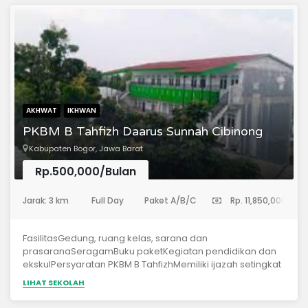
AKHWAT
IKHWAN
PKBM B Tahfizh Daarus Sunnah Cibinong
Kabupaten Bogor, Jawa Barat
Rp.500,000/Bulan
(Sekolah Menengah Pertama)
Jarak: 3 km
Full Day
Paket A/B/C
Rp. 11,850,000
FasilitasGedung, ruang kelas, sarana dan
prasaranaSeragamBuku paketKegiatan pendidikan dan
ekskulPersyaratan PKBM B TahfizhMemiliki ijazah setingkat
SDMengikuti tes seleksi membaca Al Qur’anWawancara
LIHAT SEKOLAH
calon santri dan orang tua