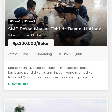
AKHWAT
IKHWAN
SMP Pesad Markaz Tahfidz Daar el-Huffadz
Jakarta Timur, DKI Jakarta
Rp.200,000/Bulan
(Sekolah Menengah Pertama)
Jarak: 100 km
Boarding
Rp. 500,000
Markaz Tahfidz Daar el-Huffadz merupakan sebuah
lembaga pendidikan islam rintisan, yang menjadikan
tahfidzul Qur'an dan Bahasa Arab sebagai program
utama. *Materi Pelajaran* Tahfidzhul Qur'an Mutun
LIHAT SEKOLAH
Tajwid Tafsir Ma'ani Bahasa Arab Tauhid / Aqidah As-
Salaf Hadits Fiqh Adab Islam IT (Programing, Networking,
dan Desain Grafis)