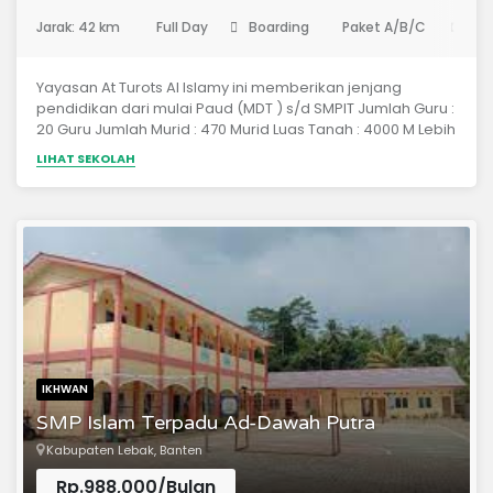
(Sekolah Menengah Pertama)
Jarak: 42 km
Full Day
Boarding
Paket A/B/C
Rp
Yayasan At Turots Al Islamy ini memberikan jenjang
pendidikan dari mulai Paud (MDT ) s/d SMPIT Jumlah Guru :
20 Guru Jumlah Murid : 470 Murid Luas Tanah : 4000 M Lebih
Gaji Guru : Sebagian UMR Kota Serang, Sebagian Honorer
LIHAT SEKOLAH
Akreditasi : A Penilaian akreditasi tahun 2019 belum
diumumkan nilainya.
IKHWAN
SMP Islam Terpadu Ad-Dawah Putra
Kabupaten Lebak, Banten
Rp.988,000/Bulan