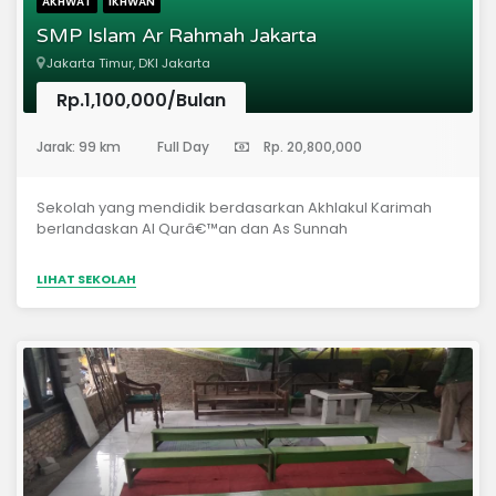
AKHWAT
IKHWAN
membayarkan SPP sebesar: 1. Jenjang KB:
SMP Islam Ar Rahmah Jakarta
Rp350.000/bulan 2. Jenjang TK: Rp400.000/bulan 3.
Jenjang SD: Rp650.000/bulan 4. Jenjang SMP:
Jakarta Timur, DKI Jakarta
Rp800.000/bulan Bahkan Bapak dan Ibu bisa
mendapatkan diskon SPP 50% untuk adik (bagi anak yang
Rp.1,100,000/Bulan
sekolah lebih dari satu) Sebagai *Sekolah...
(Sekolah Menengah Pertama)
Jarak: 99 km
Full Day
Rp. 20,800,000
Sekolah yang mendidik berdasarkan Akhlakul Karimah
berlandaskan Al Qurâ€™an dan As Sunnah
LIHAT SEKOLAH