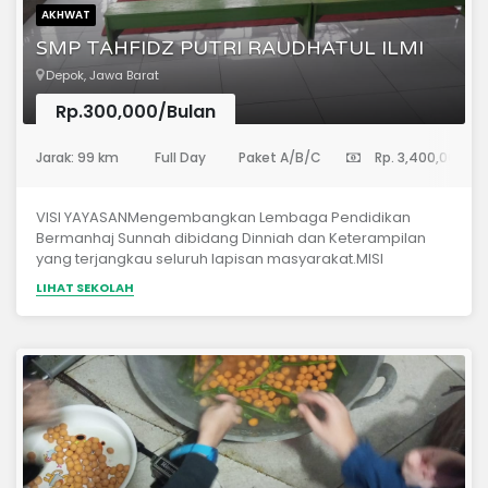
AKHWAT
SMP TAHFIDZ PUTRI RAUDHATUL ILMI
Depok, Jawa Barat
Rp.300,000/Bulan
(Sekolah Menengah Pertama)
Jarak: 99 km
Full Day
Paket A/B/C
Rp. 3,400,000
VISI YAYASANMengembangkan Lembaga Pendidikan
Bermanhaj Sunnah dibidang Dinniah dan Keterampilan
yang terjangkau seluruh lapisan masyarakat.MISI
YAYASANMenyediakan pendidikan Putri setara SMP yang
LIHAT SEKOLAH
berorientasi pada hafalan Al-Qur’an dan Hadist serta
keterampilan.Menyediakan pendidikan Islam bagi
masyarakat (Tahsin, Tahfidz dan Bahasa
Arab)Menyediakan pelatihan keterampilan bagi
masyarakat (Komputer dan bisnis rumahan)