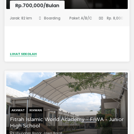
Abu Dzar memasukkan kurikulum mandirinya berupa
Rp.700,000/Bulan
kurikulm tahfiz dan...
(Sekolah Menengah Pertama)
Jarak: 82 km
Boarding
Paket A/B/C
Rp. 8,000,000
LIHAT SEKOLAH
AKHWAT
IKHWAN
Fitrah Islamic World Academy - FIWA - Junior
High School
Kabupaten Bogor, Jawa Barat