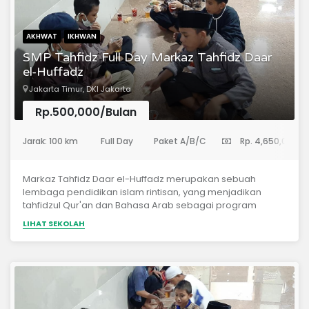
AKHWAT
IKHWAN
SMP Tahfidz Full Day Markaz Tahfidz Daar
el-Huffadz
Jakarta Timur, DKI Jakarta
Rp.500,000/Bulan
(Sekolah Menengah Pertama)
Jarak: 100 km
Full Day
Paket A/B/C
Rp. 4,650,000
Markaz Tahfidz Daar el-Huffadz merupakan sebuah
lembaga pendidikan islam rintisan, yang menjadikan
tahfidzul Qur'an dan Bahasa Arab sebagai program
utama. *Materi Pelajaran* Tahfidzhul Qur'an Mutun
LIHAT SEKOLAH
Tajwid Tafsir Ma'ani Bahasa Arab Tauhid / Aqidah As-
Salaf Hadits Fiqh Adab Islam IT (Programing, Networking,
dan Desain Grafis)