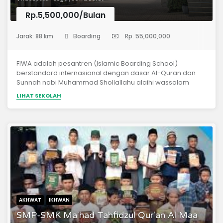
Rp.5,500,000/Bulan
(Sekolah Menengah Pertama)
Jarak: 88 km
Boarding
Rp. 55,000,000
FIWA adalah pesantren (Islamic Boarding School)
berstandard internasional dengan dasar Al-Quran dan
Sunnah nabi Muhammad Shollallahu alaihi wassalam
sesuai pemahaman salafus sholih. Kampus FIWA yang asri
LIHAT SEKOLAH
dan hijau berdiri di lahan seluas 3 ha di desa Kahrikil,
Kecamatan Ciseeng - Parung, Kab. Bogor, Jawa Barat dan
dapat ditempuh 1 - 1,5 jam dari Jakarta, Bogor, BSD dan
Depok. FIWA didirikan untuk menjawab kebutuhan umat
akan kader-kader Ulama, Pemimpindan Entrepreneur
yang berkualitas Global.
AKHWAT
IKHWAN
SMP-SMK Ma'had Tahfidzul Qur'an Al Maa