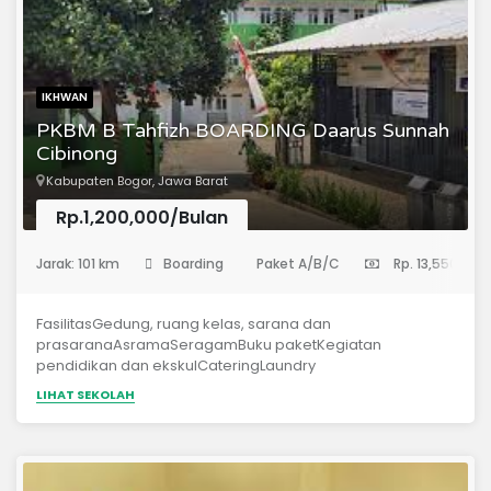
IKHWAN
PKBM B Tahfizh BOARDING Daarus Sunnah
Cibinong
Kabupaten Bogor, Jawa Barat
Rp.1,200,000/Bulan
(Sekolah Menengah Pertama)
Jarak: 101 km
Boarding
Paket A/B/C
Rp. 13,550,000
FasilitasGedung, ruang kelas, sarana dan
prasaranaAsramaSeragamBuku paketKegiatan
pendidikan dan ekskulCateringLaundry
servicePersyaratan PKBM B TahfizhMemiliki ijazah
LIHAT SEKOLAH
setingkat SDMengikuti tes seleksi membaca Al
Qur’anWawancara calon santri dan orang tua