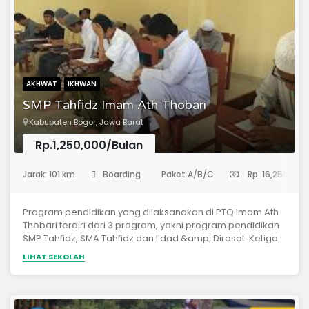
AKHWAT
IKHWAN
SMP Tahfidz Imam Ath Thobari
Kabupaten Bogor, Jawa Barat
Rp.1,250,000/Bulan
(Sekolah Menengah Pertama)
Jarak: 101 km
Boarding
Paket A/B/C
Rp. 16,250,000
Program pendidikan yang dilaksanakan di PTQ Imam Ath
Thobari terdiri dari 3 program, yakni program pendidikan
SMP Tahfidz, SMA Tahfidz dan I'dad &amp; Dirosat. Ketiga
program tersebut dilaksanakan dengan konsep boarding
LIHAT SEKOLAH
school (pondok). Adapun jadwal penjengukan dan
kepulangan santri yang akan diatur sesuai dengan alokasi
waktu (kalender akademik) yang telah
ditentukan.Kurikulum yang dilaksanakan di PTQ Imam Ath