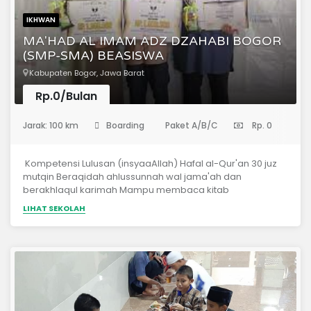
IKHWAN
MA'HAD AL IMAM ADZ DZAHABI BOGOR
(SMP-SMA) BEASISWA
Kabupaten Bogor, Jawa Barat
Rp.0/Bulan
(Sekolah Menengah Pertama)
Jarak: 100 km
Boarding
Paket A/B/C
Rp. 0
Kompetensi Lulusan (insyaaAllah) Hafal al-Qur'an 30 juz
mutqin Beraqidah ahlussunnah wal jama'ah dan
berakhlaqul karimah Mampu membaca kitab
gundul Mampu berkomunikasi dengan Bahasa Arab
LIHAT SEKOLAH
&amp; Inggris Memahami dasar-dasar ilmu syar'i Hafal
matan-matan ilmiyyah