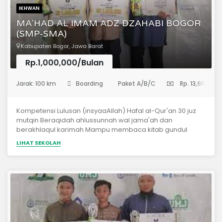
IKHWAN
MA'HAD AL IMAM ADZ DZAHABI BOGOR
(SMP-SMA)
Kabupaten Bogor, Jawa Barat
Rp.1,000,000/Bulan
(Sekolah Menengah Pertama)
Jarak: 100 km
Boarding
Paket A/B/C
Rp. 13,650,00
Kompetensi Lulusan (insyaaAllah) Hafal al-Qur'an 30 juz
mutqin Beraqidah ahlussunnah wal jama'ah dan
berakhlaqul karimah Mampu membaca kitab gundul
Mampu berkomunikasi dengan Bahasa Arab &amp;
LIHAT SEKOLAH
Inggris Memahami dasar-dasar ilmu syar'i Hafal matan-
matan ilmiyyah