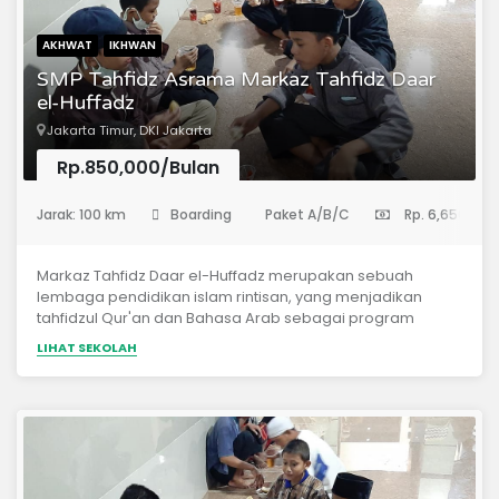
AKHWAT
IKHWAN
SMP Tahfidz Asrama Markaz Tahfidz Daar
el-Huffadz
Jakarta Timur, DKI Jakarta
Rp.850,000/Bulan
(Sekolah Menengah Pertama)
Jarak: 100 km
Boarding
Paket A/B/C
Rp. 6,650,000
Markaz Tahfidz Daar el-Huffadz merupakan sebuah
lembaga pendidikan islam rintisan, yang menjadikan
tahfidzul Qur'an dan Bahasa Arab sebagai program
utama. *Materi Pelajaran* Tahfidzhul Qur'an Mutun Tajwid
LIHAT SEKOLAH
Tafsir Ma'ani Bahasa Arab Tauhid / Aqidah As-Salaf Hadits
Fiqh Adab Islam IT (Programing, Networking, dan Desain
Grafis)