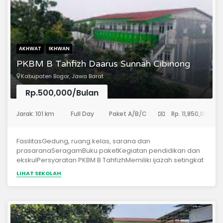
AKHWAT
IKHWAN
PKBM B Tahfizh Daarus Sunnah Cibinong
Kabupaten Bogor, Jawa Barat
Rp.500,000/Bulan
(Sekolah Menengah Pertama)
Jarak: 101 km
Full Day
Paket A/B/C
Rp. 11,850,000
FasilitasGedung, ruang kelas, sarana dan
prasaranaSeragamBuku paketKegiatan pendidikan dan
ekskulPersyaratan PKBM B TahfizhMemiliki ijazah setingkat
SDMengikuti tes seleksi membaca Al Qur’anWawancara
LIHAT SEKOLAH
calon santri dan orang tua