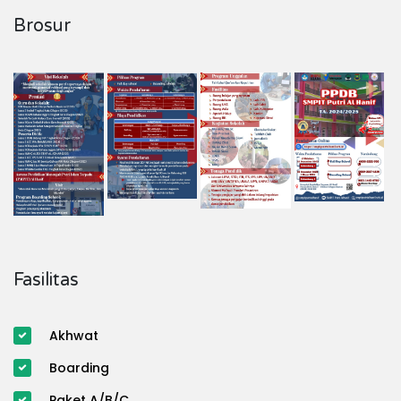
Brosur
Fasilitas
Akhwat
Boarding
Paket A/B/C