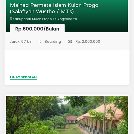
Ma'had Permata Islam Kulon Progo
terikat dengan lembaga lain9. Diutamakan yang sudah
(Salafiyah Wustho / MTs)
memiliki hafalan10. Membawa berkas (bagi yang lulus)
yaitu:FC Identitas (KTP/Kartu Pelajar) 3 LembarFC Kartu
Kabupaten Kulon Progo, DI Yogyakarta
Keluarga 3 LembarIjazah pendidikan terakhir (Asli)Akte
Kelahiran (Asli)Surat keterangan sehat dari dokterSurat
Rp.600,000/Bulan
izin belajar dari orang tuaSurat rekomendasi tokoh atau
(Sekolah Menengah Pertama)
lembagaKontrak Belajar ( Disediakan...
Jarak: 67 km
Boarding
Rp. 2,000,000
LIHAT SEKOLAH