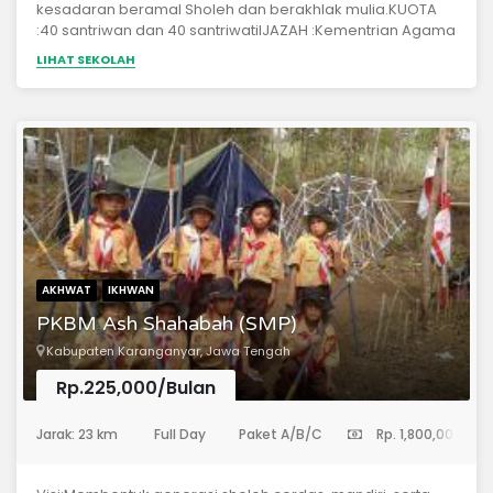
kesadaran beramal Sholeh dan berakhlak mulia.KUOTA
:40 santriwan dan 40 santriwatiIJAZAH :Kementrian Agama
RIIjazah Pondok PesantrenIjazah Tahfidz Al qur'an
LIHAT SEKOLAH
AKHWAT
IKHWAN
PKBM Ash Shahabah (SMP)
Kabupaten Karanganyar, Jawa Tengah
Rp.225,000/Bulan
(Sekolah Menengah Pertama)
Jarak: 23 km
Full Day
Paket A/B/C
Rp. 1,800,000