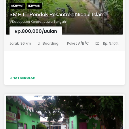
AKHWAT
IKHWAN
SMP IT Pondok Pesantren Nidaúl Islam
Kabupaten Kendal, Jawa Tengah
Rp.800,000/Bulan
(Sekolah Menengah Pertama)
Jarak: 86 km
Boarding
Paket A/B/C
Rp. 9,100,000
LIHAT SEKOLAH