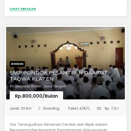
LIHAT SEKOLAH
IKHWAN
SMP PONDOK PESANTREN DAARUT
TAQWA KLATEN
Kabupaten Klaten, Jawa Tengah
Rp.800,000/Bulan
(Sekolah Menengah Pertama)
Jarak: 20 km
Boarding
Paket A/B/C
Rp. 7,600,000
Visi :Terwujudnya Generasi Cerdas dan Bijak dalam
Beragama Berdasarkan Pemahaman Ahlussunnah