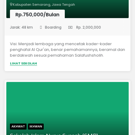
Kabupaten Semarang, Jawa Tengah
Rp.750,000/Bulan
(Sekolah Menengah Pertama)
Jarak: 48 km
Boarding
Rp. 2,000,000
Visi: Menjadi lembaga yang mencetak kader-kader
penghafal Al Qur'an, benar pemahamannya, beramal dan
berdakwah sesuai pemahaman Salafushsholih.
LIHAT SEKOLAH
AKHWAT
IKHWAN