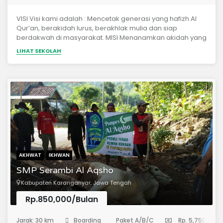
VISI Visi kami adalah : Mencetak generasi yang hafizh Al
Qur’an, berakidah lurus, berakhlak mulia dan siap
berdakwah di masyarakat. MISI Menanamkan akidah yang
benar dan menerapkannya dalam kegiatan sehari-hari.
LIHAT SEKOLAH
Menciptakan lingkungan yang Qur’ani Menumbuhkan
sepuluh karakter penunjang visi. Membiasakan adab-
adab islami dalam kehidupan sehari-hari terhadap
teman, guru dan seluruh civitas di dalam pondok serta
masyarakat di luar pondok.
AKHWAT
IKHWAN
SMP Serambi Al Aqsho
Kabupaten Karanganyar, Jawa Tengah
Rp.850,000/Bulan
(Sekolah Menengah Pertama)
Jarak: 30 km
Boarding
Paket A/B/C
Rp. 5,750,000