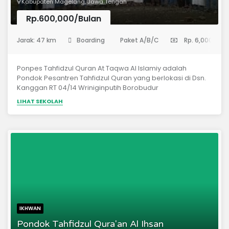
Kabupaten Magelang, Jawa Tengah
Rp.600,000/Bulan
(Sekolah Menengah Pertama)
Jarak: 47 km
Boarding
Paket A/B/C
Rp. 6,000,000
Ponpes Tahfidzul Quran At Taqwa Al Islamiy adalah
Pondok Pesantren Tahfidzul Quran yang berlokasi di Dsn.
Kanggan RT 04/14 Wriniginputih Borobudur
Magelang.PONPES TAHFIDZUL QUR'AN AT TAQWA AL
LIHAT SEKOLAH
ISLAMIY merupakan lembaga pendidikan berbasis Al-
Qur’an yang dibangun di atas pondasi iman dengan asas
Al-Qur’an dan Assunnah serta berupaya melahirkan
generasi muslim berjiwa qur’ani yang siap dan setia
menegakkan panji Al-Qur’an dan sunnah Rasulullah pada
diri, keluarga dan umatnya.
IKHWAN
Pondok Tahfidzul Qura'an Al Ihsan