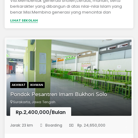
Visi:Membentuk generasi sholeh,cerdas, mandiri, serta
berkarakter yang dibangun di atas nilai-nilai Islam yang
benar.Misi:Membina generasi yang mencintai dan
mengamalkan nilai-nilai Islam yang berlandaskan Al
LIHAT SEKOLAH
Qur’an dan As Sunnah yang shahih.Mendidik generasi
unggul dengan ilmu – ilmu syar’i dan ilmu umum.
AKHWAT
IKHWAN
Pondok Pesantren Imam Bukhori Solo
Surakarta, Jawa Tengah
Rp.2,400,000/Bulan
(Sekolah Menengah Pertama)
Jarak: 23 km
Boarding
Rp. 24,650,000