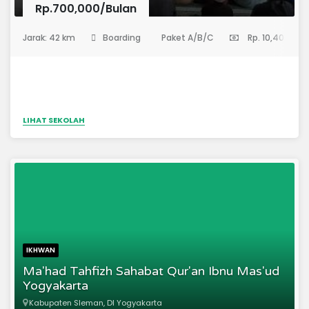
Rp.700,000/Bulan
(Sekolah Menengah Pertama)
Jarak: 42 km
Boarding
Paket A/B/C
Rp. 10,400,000
LIHAT SEKOLAH
IKHWAN
Ma'had Tahfizh Sahabat Qur'an Ibnu Mas'ud
Yogyakarta
Kabupaten Sleman, DI Yogyakarta