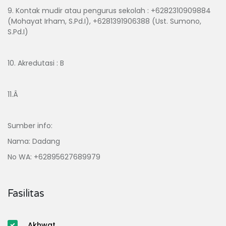
9. Kontak mudir atau pengurus sekolah : +6282310909884
(Mohayat Irham, S.Pd.I), +6281391906388 (Ust. Sumono,
S.Pd.I)
10. Akredutasi : B
11.Â
Sumber info:
Nama: Dadang
No WA: +62895627689979
Fasilitas
Akhwat