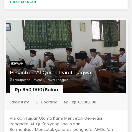
LIHAT SEKOLAH
IKHWAN
Pesantren Al Quran Darut Taqwa
Kabupaten Boyolali, Jawa Tengah
Rp.650,000/Bulan
(Sekolah Menengah Pertama)
Jarak: 8 km
Boarding
Rp. 6,500,000
Visi dan Tujuan Utama Kami"Mencetak Generasi
Penghafal Al-Qur'an yang Sholih dan
Bermanfaat."Mencetak generasi penghafal Al-Qur’an