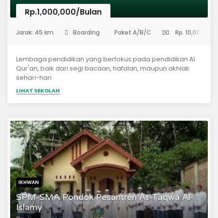
Rp.1,000,000/Bulan
(Sekolah Menengah Pertama)
Jarak: 45 km
Boarding
Paket A/B/C
Rp. 10,000,000
Lembaga pendidikan yang berfokus pada pendidikan Al
Qur'an, baik dari segi bacaan, hafalan, maupun akhlak
sehari-hari
LIHAT SEKOLAH
IKHWAN
SPM-SMA Pondok Pesantren At-Taqwa Al-
Islamy