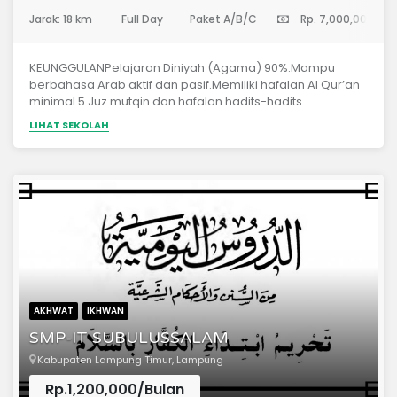
(Sekolah Menengah Pertama)
Jarak: 18 km
Full Day
Paket A/B/C
Rp. 7,000,000
KEUNGGULANPelajaran Diniyah (Agama) 90%.Mampu
berbahasa Arab aktif dan pasif.Memiliki hafalan Al Qur’an
minimal 5 Juz mutqin dan hafalan hadits-hadits
pilihan.Pengkondisian keseharian santri berlandaskan
LIHAT SEKOLAH
sunnah Nabi, baik dalam akidah maupun
akhlak.Mendapatkan Ijazah Negara (SKB) dan Ijazah
Pondok Pesantren.Jadwal kepulangan santri setiap akhir
pekan (Sabtu – Ahad).Akses Pondok Pesantren mudah
dijangkau, berada di Pusat Kota Metro.
AKHWAT
IKHWAN
SMP-IT SUBULUSSALAM
Kabupaten Lampung Timur, Lampung
Rp.1,200,000/Bulan