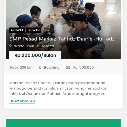
AKHWAT
IKHWAN
SMP Pesad Markaz Tahfidz Daar el-Huffadz
Jakarta Timur, DKI Jakarta
Rp.200,000/Bulan
(Sekolah Menengah Pertama)
Jarak: 236 km
Boarding
Rp. 500,000
Markaz Tahfidz Daar el-Huffadz merupakan sebuah
lembaga pendidikan islam rintisan, yang menjadikan
tahfidzul Qur'an dan Bahasa Arab sebagai program
utama. *Materi Pelajaran* Tahfidzhul Qur'an Mutun
LIHAT SEKOLAH
Tajwid Tafsir Ma'ani Bahasa Arab Tauhid / Aqidah As-
Salaf Hadits Fiqh Adab Islam IT (Programing, Networking,
dan Desain Grafis)