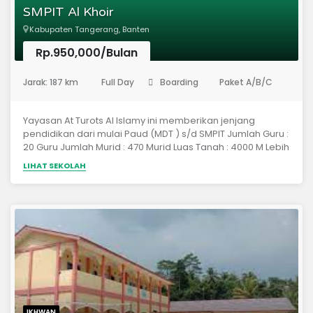
SMPIT Al Khoir
(Sekolah Khusus Putri dan Terampil)Menumbuhkan
kecintaan dan kepedulian warga sekolah pada
Kabupaten Tangerang, Banten
lingkungan. (Berwawasan Lingkungan)
Rp.950,000/Bulan
(Sekolah Menengah Pertama)
Jarak: 187 km
Full Day
Boarding
Paket A/B/C
R
Yayasan At Turots Al Islamy ini memberikan jenjang
pendidikan dari mulai Paud (MDT ) s/d SMPIT Jumlah Guru :
20 Guru Jumlah Murid : 470 Murid Luas Tanah : 4000 M Lebih
Gaji Guru : Sebagian UMR Kota Serang, Sebagian Honorer
LIHAT SEKOLAH
Akreditasi : A Penilaian akreditasi tahun 2019 belum
diumumkan nilainya.
IKHWAN