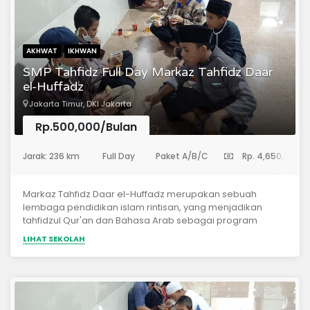
AKHWAT
IKHWAN
SMP Tahfidz Full Day Markaz Tahfidz Daar
el-Huffadz
Jakarta Timur, DKI Jakarta
Rp.500,000/Bulan
(Sekolah Menengah Pertama)
Jarak: 236 km
Full Day
Paket A/B/C
Rp. 4,650,000
Markaz Tahfidz Daar el-Huffadz merupakan sebuah
lembaga pendidikan islam rintisan, yang menjadikan
tahfidzul Qur'an dan Bahasa Arab sebagai program
utama. *Materi Pelajaran* Tahfidzhul Qur'an Mutun
LIHAT SEKOLAH
Tajwid Tafsir Ma'ani Bahasa Arab Tauhid / Aqidah As-
Salaf Hadits Fiqh Adab Islam IT (Programing, Networking,
dan Desain Grafis)