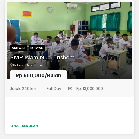
hari dengan baik dan benar6. Mengetahui dasar dasar
ilmu syar'i
AKHWAT
IKHWAN
SMP Islam Nurul Itishom
Bekasi, Jawa Barat
Rp.550,000/Bulan
(Sekolah Menengah Pertama)
Jarak: 240 km
Full Day
Rp. 13,000,000
LIHAT SEKOLAH