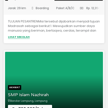
(Sekolah Menengah Pertama)
Jarak: 29 km
Boarding
Paket A/B/C
Rp. 12,350,000
TUJUAN PESANTRENMisi tersebut dijabarkan menjadi tujuan
Madrasah sebagai berikut:1. Mewujudkan sumber daya
manusia yang beriman, bertaqwa, cerdas, terampil dan
berakhlaq mulia2. Menjadi lembaga pendidikan yang
LIHAT SEKOLAH
mengedepankan akhlak mulia3. Menjadi lembaga
pendidikan yang berkualitas agamis, inovatif dan
dinamis4. Mewujudkan generasi yang memahami dan
mengamalkan al Quran5. Menciptakan suasana dan
lingkungan yang kondusif&nbsp; untuk berbahasa Arab
dan berperilaku Islami.
AKHWAT
SMP Islam Nazhirah
Bandar Lampung, Lampung