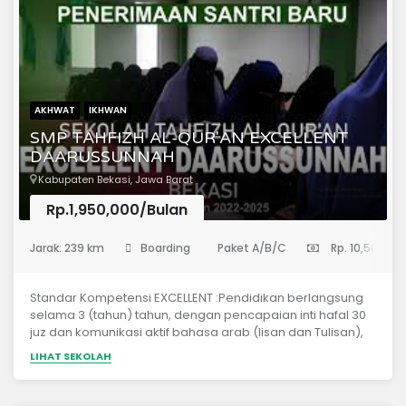
AKHWAT
IKHWAN
SMP TAHFIZH AL-QUR'AN EXCELLENT
DAARUSSUNNAH
Kabupaten Bekasi, Jawa Barat
Rp.1,950,000/Bulan
(Sekolah Menengah Pertama)
Jarak: 239 km
Boarding
Paket A/B/C
Rp. 10,500,00
Standar Kompetensi EXCELLENT :Pendidikan berlangsung
selama 3 (tahun) tahun, dengan pencapaian inti hafal 30
juz dan komunikasi aktif bahasa arab (lisan dan Tulisan),
selanjutnya santri dapat melanjutkan program ekstensi ke
LIHAT SEKOLAH
jenjang berikutnya.1. Hafal Qur'an 30 juz2. Mampu
membaca Al Qur'an Sesuai ilmu tajuwid3. Mampu
berbahasa Arab4. Berakhlak Qur'ani5. Beribadah sehari