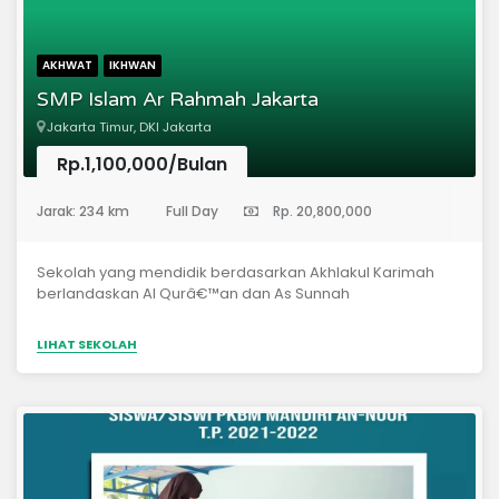
AKHWAT
IKHWAN
SMP Islam Ar Rahmah Jakarta
Jakarta Timur, DKI Jakarta
Rp.1,100,000/Bulan
(Sekolah Menengah Pertama)
Jarak: 234 km
Full Day
Rp. 20,800,000
Sekolah yang mendidik berdasarkan Akhlakul Karimah
berlandaskan Al Qurâ€™an dan As Sunnah
LIHAT SEKOLAH