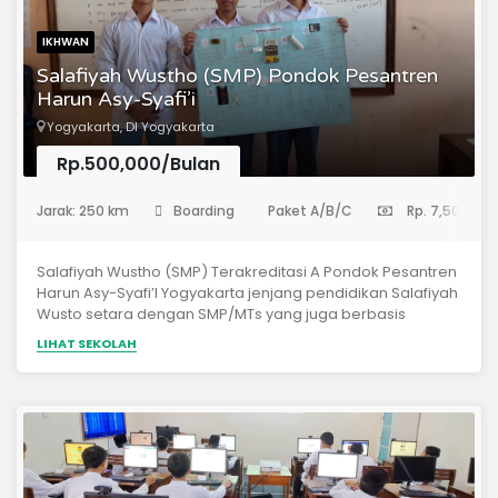
IKHWAN
Salafiyah Wustho (SMP) Pondok Pesantren
Harun Asy-Syafi’i
Yogyakarta, DI Yogyakarta
Rp.500,000/Bulan
(Sekolah Menengah Pertama)
Jarak: 250 km
Boarding
Paket A/B/C
Rp. 7,500,00
Salafiyah Wustho (SMP) Terakreditasi A Pondok Pesantren
Harun Asy-Syafi’I Yogyakarta jenjang pendidikan Salafiyah
Wusto setara dengan SMP/MTs yang juga berbasis
pesantren yang berpotensi melanjutkan ke jenjang tingkat
LIHAT SEKOLAH
WUSTHO setara dengan SMP/MTs. Bahkan beberapa
sudah berniat untuk melanjutkan.Sebagian besar santri
adalah dari kelompok masyarakat yang kurang mampu
yang ditanggung oleh yayasan. Sehingga, keberadaan
jenjang pendidikan Salafiyah Wustho merupakan
kebutuhan bagi kelompok siswa tersebut agar
keberlangsungan program tetap berjalan. Tak hanya itu,