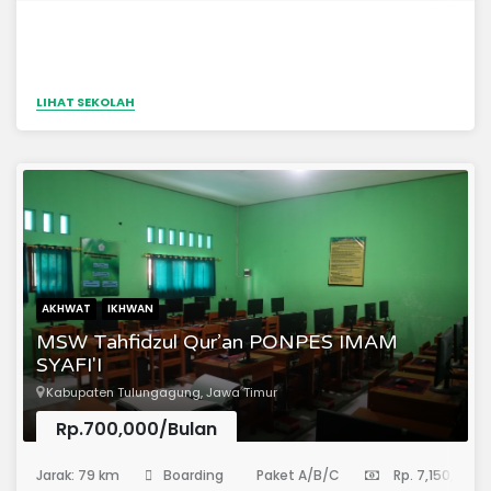
LIHAT SEKOLAH
AKHWAT
IKHWAN
MSW Tahfidzul Qur’an PONPES IMAM
SYAFI'I
Kabupaten Tulungagung, Jawa Timur
Rp.700,000/Bulan
(Sekolah Menengah Pertama)
Jarak: 79 km
Boarding
Paket A/B/C
Rp. 7,150,000