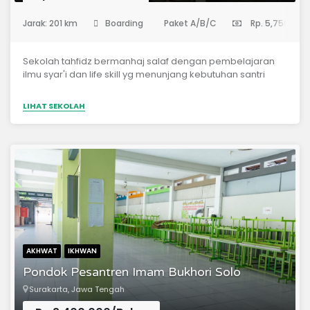
(Sekolah Menengah Pertama)
Jarak: 201 km
Boarding
Paket A/B/C
Rp. 5,750,000
Sekolah tahfidz bermanhaj salaf dengan pembelajaran
ilmu syar'i dan life skill yg menunjang kebutuhan santri
LIHAT SEKOLAH
AKHWAT
IKHWAN
Pondok Pesantren Imam Bukhori Solo
Surakarta, Jawa Tengah