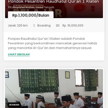
Pondok Pesantren Raudhatul Qur'an 1 Klaten
Kabupaten Klaten, Jawa Tengah
Rp.1,100,000/Bulan
(Sekolah Menengah Pertama)
Jarak: 220 km
Boarding
Rp. 15,000,000
Ponpes Raudhatul Qur'an 1 Klaten adalah Pondok
Pesantren yang berkomitmen mencetak generasi hafidz
yang mencintai Al-Qur'an dan memahaminya sesuai
pemahaman ulama Ahlus Sunnah Wal Jama'ah dan
LIHAT SEKOLAH
berakhlak mulia, serta siap menghadapi tantangan
zaman dengan keterampilan yang komprehensif. Motto : "
Telahirnya generasi muda Islam yang mampu
menghafalkan, memahami, dan mengamalkan, Al-Qur'an
serta semangat berjuang untuk mengajarkannya."
IKHWAN