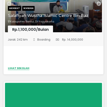
B11.Â Sumber info:Nama: DadangNo WA: +62895627689979
AKHWAT
IKHWAN
Salafiyah Wustha Islamic Centre Bin Baz
Kabupaten Bantul, DI Yogyakarta
Rp.1,100,000/Bulan
(Sekolah Menengah Pertama)
Jarak: 242 km
Boarding
Rp. 14,000,000
LIHAT SEKOLAH