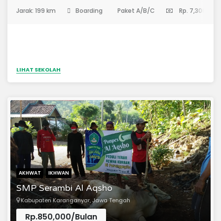
(Sekolah Menengah Pertama)
Jarak: 199 km
Boarding
Paket A/B/C
Rp. 7,300,000
LIHAT SEKOLAH
AKHWAT
IKHWAN
SMP Serambi Al Aqsho
Kabupaten Karanganyar, Jawa Tengah
Rp.850,000/Bulan