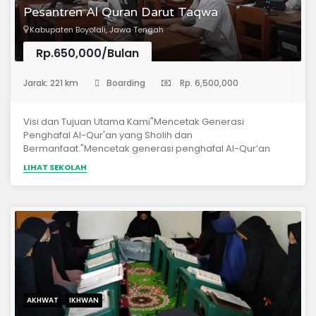
Pesantren Al Quran Darut Taqwa
Kabupaten Boyolali, Jawa Tengah
Rp.650,000/Bulan
(Sekolah Menengah Pertama)
Jarak: 221 km
Boarding
Rp. 6,500,000
Visi dan Tujuan Utama Kami"Mencetak Generasi
Penghafal Al-Qur'an yang Sholih dan
Bermanfaat."Mencetak generasi penghafal Al-Qur’an
yang sholih dan bermanfaat sehingga mendukung
LIHAT SEKOLAH
terwujudnya masyarakat yang bertauhid dan berpegang
teguh kepada Al-Qur’an dan As-Sunnah.
AKHWAT
IKHWAN