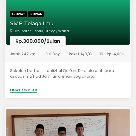
AKHWAT
IKHWAN
SMP Telaga Ilmu
Kabupaten Bantul, DI Yogyakarta
Rp.300,000/Bulan
(Sekolah Menengah Pertama)
Jarak: 247 km
Full Day
Paket A/B/C
Rp. 4,000,000
Sekolah berbasis tahfizhul Qur'an. Dikelola oleh para
asatidz ma'had Jamilurrahman Jogjakarta
LIHAT SEKOLAH