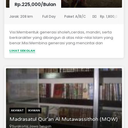
Rp.225,000/Bulan
(Sekolah Menengah Pertama)
Jarak: 208 km
Full Day
Paket A/B/C
Rp. 1,800,000
Visi:Membentuk generasi sholeh,cerdas, mandiri, serta
berkarakter yang dibangun di atas nilai-nilai Islam yang
benar.Misi:Membina generasi yang mencintai dan
mengamalkan nilai-nilai Islam yang berlandaskan Al
LIHAT SEKOLAH
Qur’an dan As Sunnah yang shahih.Mendidik generasi
unggul dengan ilmu – ilmu syar’i dan ilmu umum.
AKHWAT
IKHWAN
Madrasatul Qur'an Al Mutawassithoh (MQW)
Surakarta, Jawa Tengah