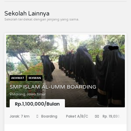
Sekolah Lainnya
Sekolah terdekat dengan jenjang yang sama.
AKHWAT
IKHWAN
SMP ISLAM AL-UMM BOARDING
Malang, Jawa Timur
Rp.1,100,000/Bulan
(Sekolah Menengah Pertama)
Jarak: 7 km
Boarding
Paket A/B/C
Rp. 19,030,000