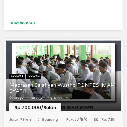
LIHAT SEKOLAH
AKHWAT
IKHWAN
Madrasah Salafiyah Wustho PONPES IMAM
SYAFI'I
Kabupaten Tulungagung, Jawa Timur
Rp.700,000/Bulan
(Sekolah Menengah Pertama)
Jarak: 79 km
Boarding
Paket A/B/C
Rp. 7,150,000