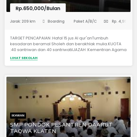
Rp.650,000/Bulan
(Sekolah Menengah Pertama)
Jarak: 209 km
Boarding
Paket A/B/C
Rp. 4,950,00
TARGET PENCAPAIAN :Hafal 15 jus Al qur'anTumbuh
kesadaran beramal Sholeh dan berakhlak mulia.KUOTA
:40 santriwan dan 40 santriwatiIJAZAH :Kementrian Agama
RIIjazah Pondok PesantrenIjazah Tahfidz Al qur'an
LIHAT SEKOLAH
IKHWAN
SMP PONDOK PESANTREN DAARUT
TAQWA KLATEN