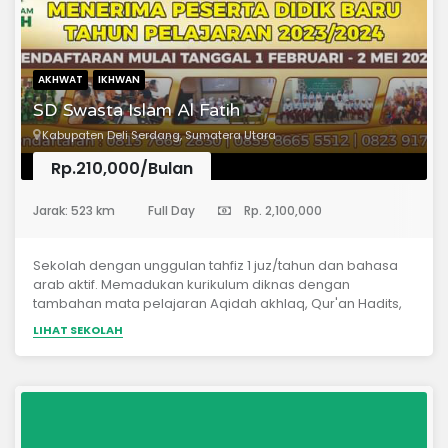
AKHWAT
IKHWAN
SD Swasta Islam Al Fatih
Kabupaten Deli Serdang, Sumatera Utara
Rp.210,000/Bulan
(Sekolah Dasar)
Jarak: 523 km
Full Day
Rp. 2,100,000
Sekolah dengan unggulan tahfiz 1 juz/tahun dan bahasa
arab aktif. Memadukan kurikulum diknas dengan
tambahan mata pelajaran Aqidah akhlaq, Qur'an Hadits,
Fiqih, dan Sejarah Islam.
LIHAT SEKOLAH