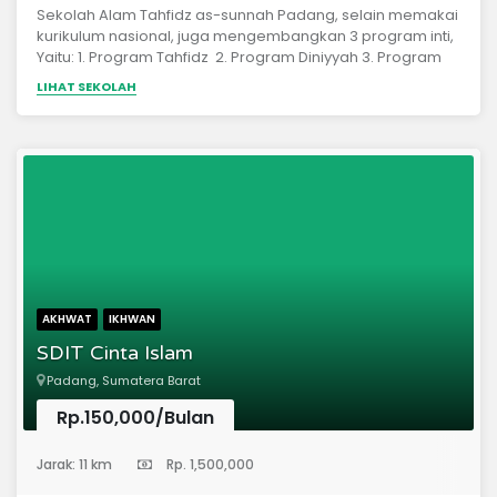
Sekolah Alam Tahfidz as-sunnah Padang, selain memakai
kurikulum nasional, juga mengembangkan 3 program inti,
Yaitu: 1. Program Tahfidz 2. Program Diniyyah 3. Program
Sekolah Alam Sekolah Dasar Alam Tahfidz As-sunnah
LIHAT SEKOLAH
Padang menekankan pendidikan pada 8 unsur utama: 1).
Aqidah yang benar 2). Ibadah yang benar 3). Bacaan al-
Qur'an yang benar 4). Hapalan yang mutqin
AKHWAT
IKHWAN
SDIT Cinta Islam
Padang, Sumatera Barat
Rp.150,000/Bulan
(Sekolah Dasar)
Jarak: 11 km
Rp. 1,500,000