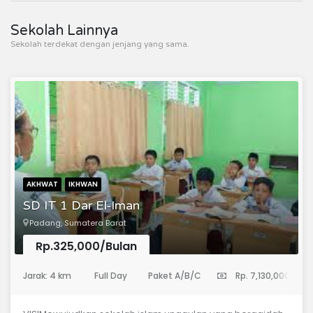
Sekolah Lainnya
Sekolah terdekat dengan jenjang yang sama.
AKHWAT
IKHWAN
SD IT 1 Dar El-Iman
Padang, Sumatera Barat
Rp.325,000/Bulan
(Sekolah Dasar)
Jarak: 4 km
Full Day
Paket A/B/C
Rp. 7,130,000