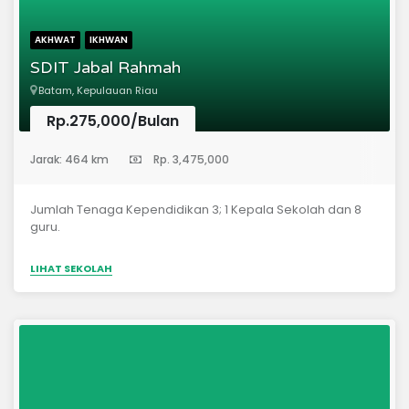
dengan BersertifikatBisa Berbahas Inggrs & Arab
SederhanaProgram Unggulan SD AISStudy TourLatihan
AKHWAT
IKHWAN
Adab dan AkhlakSetoran Hafalan Al Qur'an
SDIT Jabal Rahmah
Batam, Kepulauan Riau
Rp.275,000/Bulan
(Sekolah Dasar)
Jarak: 464 km
Rp. 3,475,000
Jumlah Tenaga Kependidikan 3; 1 Kepala Sekolah dan 8
guru.
LIHAT SEKOLAH