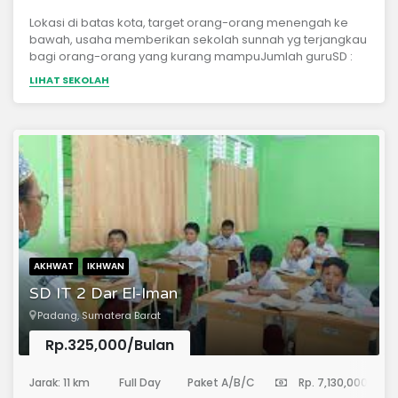
Lokasi di batas kota, target orang-orang menengah ke
bawah, usaha memberikan sekolah sunnah yg terjangkau
bagi orang-orang yang kurang mampuJumlah guruSD :
6Jumlah muridSD KELAS 1: 22 ORG, KELAS 2 : 18 ORG,Luas
LIHAT SEKOLAH
tanah :SD : 500 M2 Tanah wakafÂ Status legalÂ SD sedang
pengurusan izin
AKHWAT
IKHWAN
SD IT 2 Dar El-Iman
Padang, Sumatera Barat
Rp.325,000/Bulan
(Sekolah Dasar)
Jarak: 11 km
Full Day
Paket A/B/C
Rp. 7,130,000