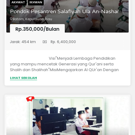
AKHWAT
IKHWAN
Pondok Pesantren Salafiyah Ula An-Nashar
Batam, Kepulauan Riau
Rp.350,000/Bulan
(Sekolah Dasar)
Jarak: 454 km
Rp. 6,400,000
Visi"Menjadi Lembaga Pendidikan
yang mampu mencetak Generasi yang Qur'ani serta
Shalih dan Shalihah"MisiMengajarkan Al QUr'an Dengan
Tajwid yang BenarMencetak Penghafal Al Qur'an yang
LIHAT SEKOLAH
MutqinMemandu Penerapan Al Qur'an dan Sunnah
dengan Akhlak Mulia sesuai dengan Nabi Shallalahu 'Alaihi
wa Sallam Sebagai Panduan HidupMenghafalkan Mutun
Kitab-kitab Ulama Sebagai Khazanah
Keilmuan KEUNGGULANSatu Rombel 20 Orang
SantriMengajarkan Aqidah Yang ShahihahHafal Mutun
Tajwid (Tuhfatul Athfal dan Manzhumah Al
Jazariyyah)Hafal 10 JuzSatu Halaqah Tahfizh 8 Orang
SantriHafal Mutun (Ushul Tsalatsah)Hafal Hadits Arba'in
Nawawi