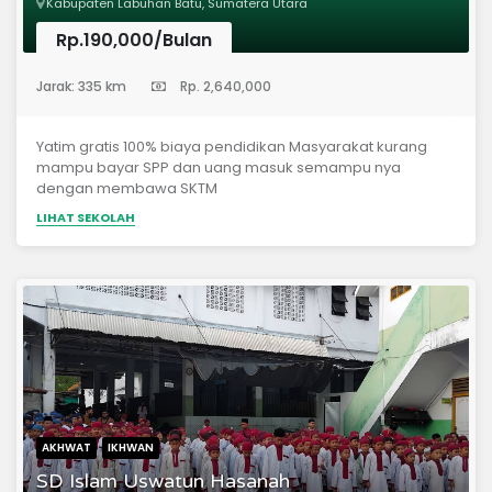
Kabupaten Labuhan Batu, Sumatera Utara
Rp.190,000/Bulan
(Sekolah Dasar)
Jarak: 335 km
Rp. 2,640,000
Yatim gratis 100% biaya pendidikan Masyarakat kurang
mampu bayar SPP dan uang masuk semampu nya
dengan membawa SKTM
LIHAT SEKOLAH
AKHWAT
IKHWAN
SD Islam Uswatun Hasanah