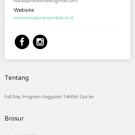
nurulquransumbar
gmail.com
@
Website
www.nurulquransumbar.or.id
Tentang
Full Day, Program Unggulan Tahfizh Qur'an
Brosur