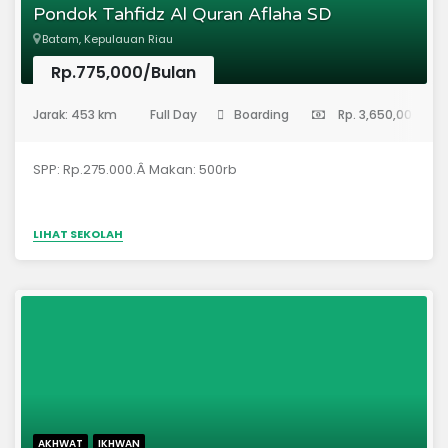
Pondok Tahfidz Al Quran Aflaha SD
alhamdulillah kami sudah mendapatkan ijin operasional
dengan Nomor Izin 118 Tahun 2013 Kementerian Agama
Batam, Kepulauan Riau
Kota Batam.
Rp.775,000/Bulan
(Sekolah Dasar)
Jarak: 453 km
Full Day
Boarding
Rp. 3,650,000
SPP: Rp.275.000.Â Makan: 500rb
LIHAT SEKOLAH
AKHWAT
IKHWAN