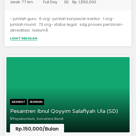
Jarak: 77 km
Full Day
Rp. 1,550,000
- jumlah guru : 6 org- jumlah karyawan kantor : 1 org-
jumlah murid : 73 org- status legal : sdg proses perizinan-
akreditasi : belumÂ
LIHAT SEKOLAH
AKHWAT
IKHWAN
Pesantren Ibnul Qoyyim Salafiyah Ula (SD)
Payakumbuh, Sumatera Barat
Rp.150,000/Bulan