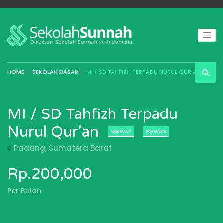
HOME
SEKOLAH DASAR
MI / SD TAHFIZH TERPADU NURUL QUR'AN
MI / SD Tahfizh Terpadu
Nurul Qur'an
AKHWAT
IKHWAN
Padang, Sumatera Barat
Rp.200,000
Per Bulan