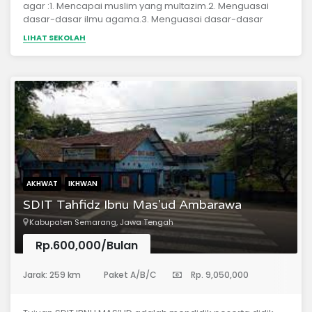
agar :1. Mencapai muslim yang multazim.2. Menguasai
dasar-dasar ilmu agama.3. Menguasai dasar-dasar
berbahasa Indonesia, Arab, dan Inggris.4. Memiliki
LIHAT SEKOLAH
kemampuan menghafal minimal 3 juz Al Qur’an dan
beberapa hadits.5. Menerapkan adab-adab Islam
sehari-hari.6. Menguasai dasar-dasar ilmu pengetahuan
dan teknologi.7. Memiliki semangat, kesabaran dan
keikhlasan untuk melanjutkan pendidikan ke jenjang yang
lebih tinggi.
AKHWAT
IKHWAN
SDIT Tahfidz Ibnu Mas'ud Ambarawa
Kabupaten Semarang, Jawa Tengah
Rp.600,000/Bulan
(Sekolah Dasar)
Jarak: 259 km
Paket A/B/C
Rp. 9,050,000