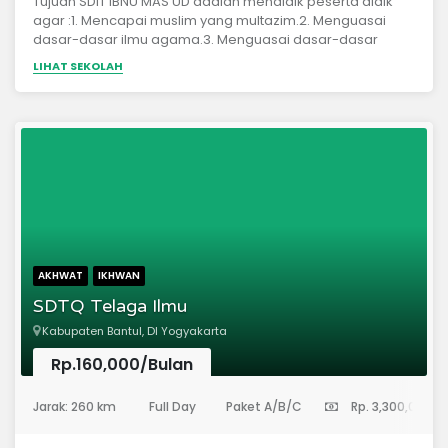
Tujuan SDIT IBNU MAS’UD adalah mendidik peserta didik
agar :1. Mencapai muslim yang multazim.2. Menguasai
dasar-dasar ilmu agama.3. Menguasai dasar-dasar
berbahasa Indonesia, Arab, dan Inggris.4. Memiliki
LIHAT SEKOLAH
kemampuan menghafal minimal 3 juz Al Qur’an dan
beberapa hadits.5. Menerapkan adab-adab Islam
sehari-hari.6. Menguasai dasar-dasar ilmu pengetahuan
dan teknologi.7. Memiliki semangat, kesabaran dan
keikhlasan untuk melanjutkan pendidikan ke jenjang yang
lebih tinggi.
AKHWAT
IKHWAN
SDTQ Telaga Ilmu
Kabupaten Bantul, DI Yogyakarta
Rp.160,000/Bulan
(Sekolah Dasar)
Jarak: 260 km
Full Day
Paket A/B/C
Rp. 3,300,000