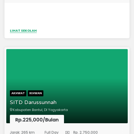
LIHAT SEKOLAH
AKHWAT
IKHWAN
SITD Darussunnah
Kabupaten Bantul, DI Yogyakarta
Rp.225,000/Bulan
(Sekolah Dasar)
Jarak: 265 km
Full Day
Rp. 2,750,000