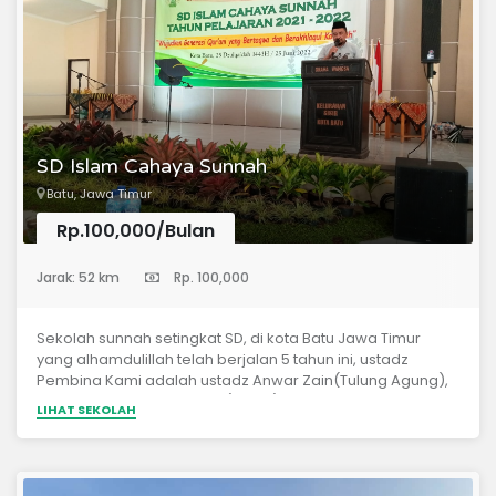
SD Islam Cahaya Sunnah
Batu, Jawa Timur
Rp.100,000/Bulan
(Sekolah Dasar)
Jarak: 52 km
Rp. 100,000
Sekolah sunnah setingkat SD, di kota Batu Jawa Timur
yang alhamdulillah telah berjalan 5 tahun ini, ustadz
Pembina Kami adalah ustadz Anwar Zain(Tulung Agung),
dan ustadz Abdullah Amin(Kediri).
LIHAT SEKOLAH