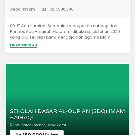
(Sekolah Dasar)
Jarak: 433 km
Rp. 1,500,000
SD-IT Abu Hurairah Sembalun merupakan cabang dari
Ponpes Abu Hurairah Mataram, dibuka sejak tahun 2020
yang lalu. sekolah kami mengajarkan agama islam
berlandaskan pada aqidah para salaf. Visi kami
LIHAT SEKOLAH
mencetak generasi Rabbani berkarakter. Program
unggulan: Tahfizhul qur'an, Bahasa Arab dasar, Hafalan
hadits.
SEKOLAH DASAR AL-QUR'AN (SDQ) IMAM
BAIHAQI
Kabupaten Cirebon, Jawa Barat