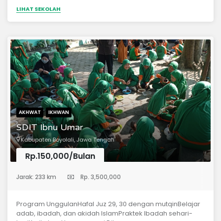
LIHAT SEKOLAH
AKHWAT
IKHWAN
SDIT Ibnu Umar
Kabupaten Boyolali, Jawa Tengah
Rp.150,000/Bulan
(Sekolah Dasar)
Jarak: 233 km
Rp. 3,500,000
Program UnggulanHafal Juz 29, 30 dengan mutqinBelajar
adab, ibadah, dan akidah IslamPraktek Ibadah sehari-