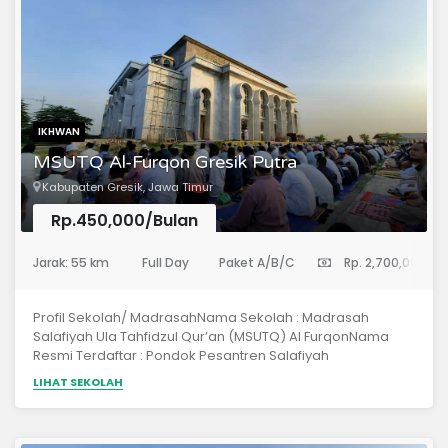
IKHWAN
MSUTQ Al-Furqon Gresik Putra
Kabupaten Gresik, Jawa Timur
Rp.450,000/Bulan
(Sekolah Dasar)
Jarak: 55 km
Full Day
Paket A/B/C
Rp. 2,700,000
Profil Sekolah/ MadrasahNama Sekolah : Madrasah
Salafiyah Ula Tahfidzul Qur’an (MSUTQ) Al FurqonNama
Resmi Terdaftar : Pondok Pesantren Salafiyah
Penyelenggara Program Wajib Belajar PendidikanDasar 9
LIHAT SEKOLAH
Tahun Tingkat/ JenjangUla (setingkat SD/MI)Alamat/
Domisili : Jl. Perikanan, RT 02/ RW 01, DesaSrowo, Kec.
Sidayu, Kab. GresikStatus Lembaga : Swasta, milikYayasan