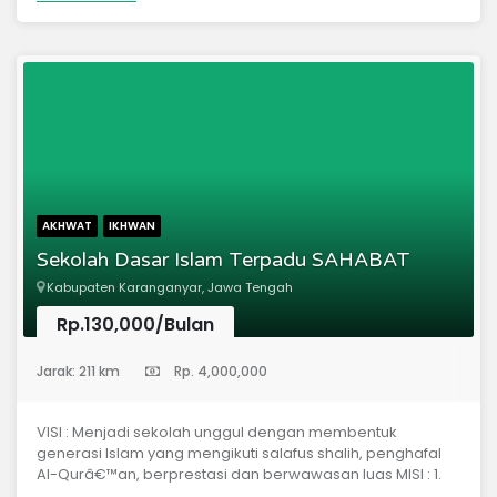
AKHWAT
IKHWAN
Sekolah Dasar Islam Terpadu SAHABAT
Kabupaten Karanganyar, Jawa Tengah
Rp.130,000/Bulan
(Sekolah Dasar)
Jarak: 211 km
Rp. 4,000,000
VISI : Menjadi sekolah unggul dengan membentuk
generasi Islam yang mengikuti salafus shalih, penghafal
Al-Qurâ€™an, berprestasi dan berwawasan luas MISI : 1.
Menanamkan pemahaman tentang iman yang benar 2.