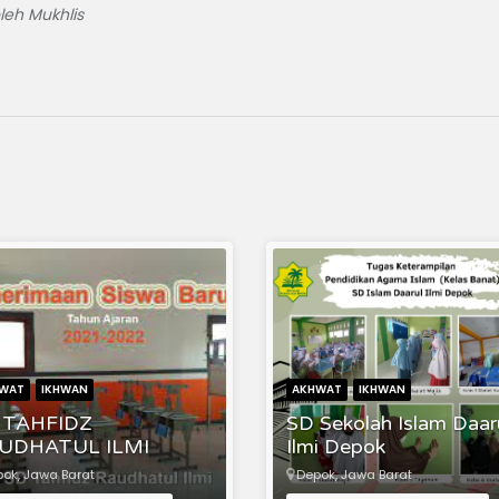
leh Mukhlis
WAT
IKHWAN
AKHWAT
IKHWAN
 TAHFIDZ
SD Sekolah Islam Daar
UDHATUL ILMI
Ilmi Depok
ok, Jawa Barat
Depok, Jawa Barat