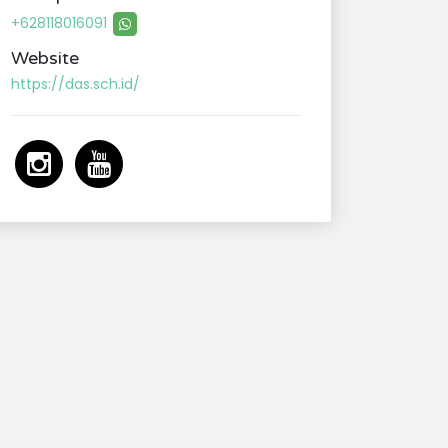
+628118016091
Website
https://das.sch.id/