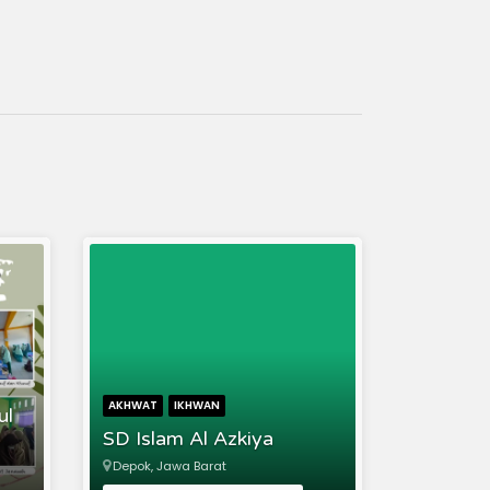
AKHWAT
IKHWAN
ul
SD Islam Al Azkiya
Depok, Jawa Barat