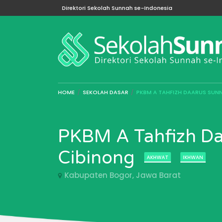
Direktori Sekolah Sunnah se-Indonesia
HOME
SEKOLAH DASAR
PKBM A TAHFIZH DAARUS SUN
PKBM A Tahfizh D
Cibinong
AKHWAT
IKHWAN
Kabupaten Bogor, Jawa Barat