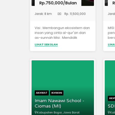
Rp.750,000/Bulan
R
(Sekolah Dasar)
(Sekolah 
Jarak: 8 km
Rp. 11,500,000
Jara
Visi : Membangun ekosistem dan
MIS
insan yang cinta al-qur'an dan
pend
as-sunnah Misi : Mendidik
bero
dengan al-qur'an dan adab lebih
Qur’
LIHAT SEKOLAH
LIHA
dini
ket
pend
mas
pela
mas
bis
AKHWAT
IKHWAN
AKH
Imam Nawawi School -
Ciomas (MI)
SDI
Kabupaten Bogor, Jawa Barat
Kab