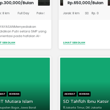
p.300,000/Bulan
Rp.650,000/Bulan
Dasar)
(Sekolah Dasar)
k: 8 km
Full Day
Paket A/B/C
Jarak: 8 km
Rp. 3,400,000
Rp. 0
I YAYASANMenyediakan
idikan Putri setara SMP yang
rientasi pada hafalan Al-
an dan Hadist serta
T SEKOLAH
LIHAT SEKOLAH
erampilan.Menyediakan
idikan Islam bagi
yarakat ()Menyediakan
tihan keterampilan bagi
yarakat (Komputer dan
nis rumahan)
WAT
IKHWAN
AKHWAT
IKHWAN
T Mutiara Islam
SD Tahfizh Ibnu Katsir
upaten Bogor, Jawa Barat
Jakarta Timur, DKI Jakarta