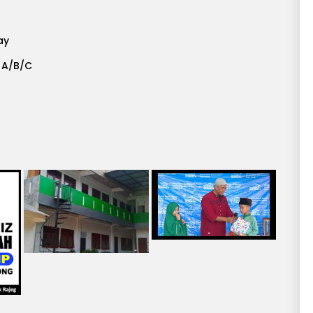
ay
 A/B/C