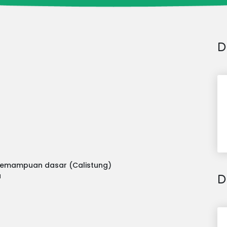
D
 kemampuan dasar (Calistung)
a
D