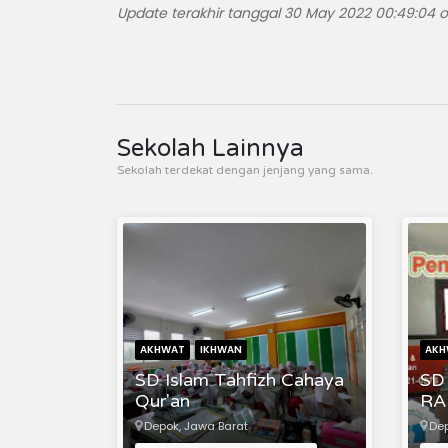
Update terakhir tanggal 30 May 2022 00:49:04 o
Sekolah Lainnya
Sekolah terdekat dengan jenjang yang sama.
AKHWAT
IKHWAN
AKH
SD Islam Tahfizh Cahaya
SD
Qur'an
RA
Depok, Jawa Barat
Dep