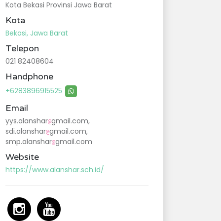
Kota Bekasi Provinsi Jawa Barat
Kota
Bekasi, Jawa Barat
Telepon
021 82408604
Handphone
+6283896915525
Email
yys.alanshar
gmail.com,
@
sdi.alanshar
gmail.com,
@
smp.alanshar
gmail.com
@
Website
https://www.alanshar.sch.id/