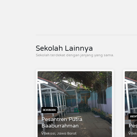
Sekolah Lainnya
Sekolah terdekat dengan jenjang yang sama.
IKHWAN
AKH
Pesantren Putra
Baaburrahman
Pes
Bekasi, Jawa Barat
Bek