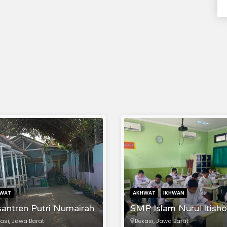
WAT
AKHWAT
IKHWAN
antren Putri Numairah
SMP Islam Nurul Itish
asi, Jawa Barat
Bekasi, Jawa Barat