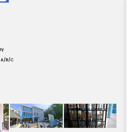
ay
 A/B/C