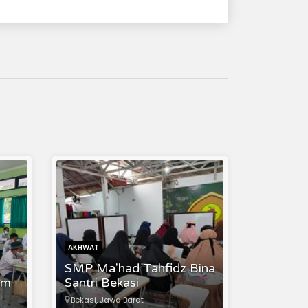
AKHWAT
SMP Ma'had Tahfidz Bina
om
Santri Bekasi
Bekasi, Jawa Barat